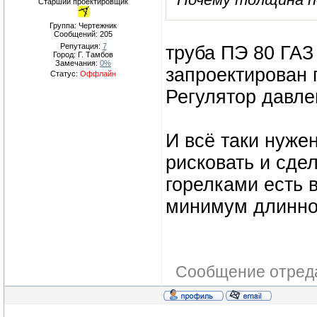
Старший проектировщик
Группа: Чертежник
Сообщений:
205
Репутация:
7
труба ПЭ 80 ГАЗ
Город: Г. Тамбов
Замечания:
0%
запроектирован 
Статус:
Оффлайн
Регулятор давле
И всё таки нужен
рисковать и сде
горелками есть 
минимум длинной
Сообщение отред