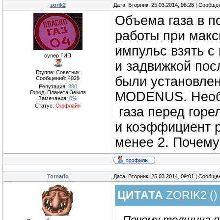
zorik2
Дата: Вторник, 25.03.2014, 08:28 | Сообщ
Объема газа в п
работы при мак
импульс взять с
супер ГИП
и задвижкой по
Группа: Советник
были установле
Сообщений:
4029
Репутация:
380
Город: Планета Земля
MODENUS. Необх
Замечания:
0%
Статус:
Оффлайн
газа перед горе
и коэффициент р
менее 2. Почему
Tornado
Дата: Вторник, 25.03.2014, 09:01 | Сообщ
ЦИТАТА
ZORIK2
(
)
Почему толщина п