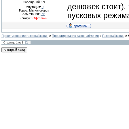
Сообщений:
59
денюжек стоит),
Репутация:
0
Город: Магнитогорск
пусковых режима
Замечания:
0%
Статус:
Оффлайн
Проектирование газоснабжения
»
Проектирование газоснабжения
»
Газоснабжение
»
1
Страница
1
из
1