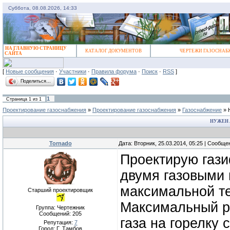
Суббота, 08.08.2026, 14:33
НА ГЛАВНУЮ СТРАНИЦУ
КАТАЛОГ ДОКУМЕНТОВ
ЧЕРТЕЖИ ГАЗОСНАБ
САЙТА
[
Новые сообщения
·
Участники
·
Правила форума
·
Поиск
·
RSS
]
Поделиться…
1
Страница
1
из
1
Проектирование газоснабжения
»
Проектирование газоснабжения
»
Газоснабжение
»
НУЖЕН 
Tornado
Дата: Вторник, 25.03.2014, 05:25 | Сообщ
Проектирую газ
двумя газовыми 
максимальной т
Старший проектировщик
Максимальный р
Группа: Чертежник
Сообщений:
205
газа на горелку
Репутация:
7
Город: Г. Тамбов