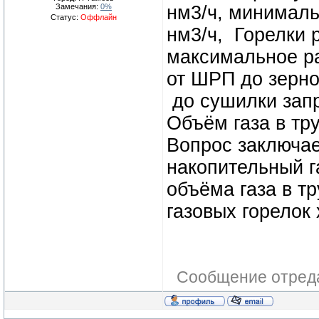
Замечания:
0%
нм3/ч, минималь
Статус:
Оффлайн
нм3/ч, Горелки 
максимальное р
от ШРП до зерно
до сушилки зап
Объём газа в тру
Вопрос заключае
накопительный г
объёма газа в тр
газовых горелок 
Сообщение отред