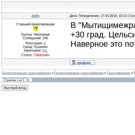
John
Дата: Понедельник, 17.03.2014, 10:13 | С
В "Мытищимежрай
Старший проектировщик
+30 град. Цельс
Группа: Чертежник
Сообщений:
240
Наверное это по
Репутация:
9
Город: Пушкино
Замечания:
0%
Статус:
Оффлайн
Проектирование газоснабжения
»
Проектирование газоснабжения
»
Газоснабжение
»
1
Страница
1
из
1