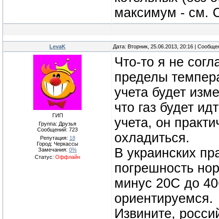
максимум - см.
LevaK
Дата: Вторник, 25.06.2013, 20:16 | Сообщ
Что-то я не сог
пределы темпе
учета будет изм
что газ будет ид
ГИП
учета, он практи
Группа: Друзья
Сообщений:
723
охладиться.
Репутация:
18
Город: Черкассы
В украинских пр
Замечания:
0%
Статус:
Оффлайн
погрешность нор
минус 20С до 40
ориентируемся.
Извините, росси