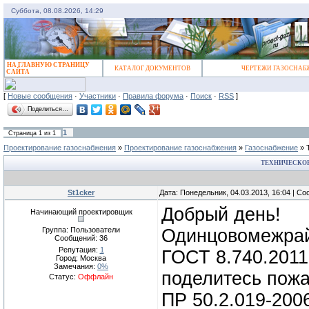
Суббота, 08.08.2026, 14:29
НА ГЛАВНУЮ СТРАНИЦУ
КАТАЛОГ ДОКУМЕНТОВ
ЧЕРТЕЖИ ГАЗОСНАБ
САЙТА
[
Новые сообщения
·
Участники
·
Правила форума
·
Поиск
·
RSS
]
Поделиться…
1
Страница
1
из
1
Проектирование газоснабжения
»
Проектирование газоснабжения
»
Газоснабжение
»
ТЕХНИЧЕСКОЕ
St1cker
Дата: Понедельник, 04.03.2013, 16:04 | С
Добрый день!
Начинающий проектировщик
Группа: Пользователи
Одинцовомежрайг
Сообщений:
36
Репутация:
1
ГОСТ 8.740.2011
Город: Москва
Замечания:
0%
поделитесь пож
Статус:
Оффлайн
ПР 50.2.019-200