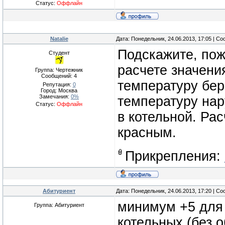
Статус:
Оффлайн
Natalie
Дата: Понедельник, 24.06.2013, 17:05 | С
Подскажите, пожа
Студент
расчете значени
Группа: Чертежник
Сообщений:
4
температуру бе
Репутация:
0
Город: Москва
Замечания:
0%
температуру нар
Статус:
Оффлайн
в котельной. Ра
красным.
Прикрепления:
Абитуриент
Дата: Понедельник, 24.06.2013, 17:20 | С
минимум +5 для
Группа: Абитуриент
котельных (без 