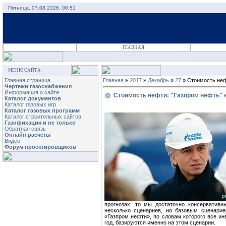
Пятница, 07.08.2026, 00:51
ГЛАВНАЯ
МЕНЮ САЙТА
Главная страница
Главная
»
2017
»
Декабрь
»
27
» Стоимость неф
Чертежи газоснабжения
Информация о сайте
Стоимость нефти: "Газпром нефть" н
Каталог документов
Каталог газовых игр
Каталог газовых программ
Каталог строительных сайтов
Газификация и не только
Обратная связь
Онлайн расчеты
Видео
Форум проектировщиков
прогнозах, то мы достаточно консерватив
несколько сценариев, но базовым сценарие
«Газпром нефти», по словам которого все и
год, базируются именно на этом сценарии.