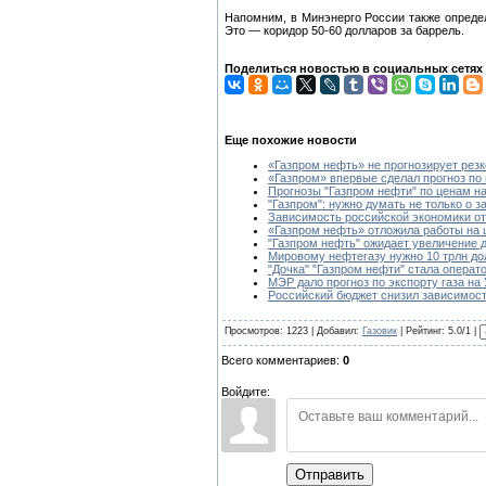
Напомним, в Минэнерго России также опреде
Это — коридор 50-60 долларов за баррель.
Поделиться новостью в социальных сетях
Еще похожие новости
«Газпром нефть» не прогнозирует резк
«Газпром» впервые сделал прогноз по
Прогнозы "Газпром нефти" по ценам н
"Газпром": нужно думать не только о 
Зависимость российской экономики от
«Газпром нефть» отложила работы на 
"Газпром нефть" ожидает увеличение 
Мировому нефтегазу нужно 10 трлн до
"Дочка" "Газпром нефти" стала операт
МЭР дало прогноз по экспорту газа на
Российский бюджет снизил зависимост
Просмотров: 1223 | Добавил:
Газовик
| Рейтинг: 5.0/1 |
Всего комментариев:
0
Войдите:
Отправить