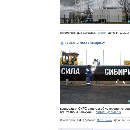
Просмотров: 1135 | Добавил:
Газовик
| Дата:
14.12.2017
В чем «Сила Сибири»?
корпорация CNPC заявила об ускорении строит
агентство «Синьхуа»
...
Читать дальше »
Просмотров: 1343 | Добавил:
Novozhilova
| Дата:
14.12.