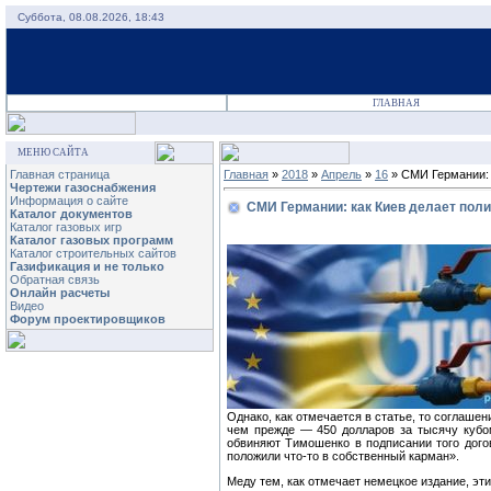
Суббота, 08.08.2026, 18:43
ГЛАВНАЯ
МЕНЮ САЙТА
Главная страница
Главная
»
2018
»
Апрель
»
16
» СМИ Германии: к
Чертежи газоснабжения
Информация о сайте
СМИ Германии: как Киев делает поли
Каталог документов
Каталог газовых игр
Каталог газовых программ
Каталог строительных сайтов
Газификация и не только
Обратная связь
Онлайн расчеты
Видео
Форум проектировщиков
Однако, как отмечается в статье, то соглашен
чем прежде — 450 долларов за тысячу кубом
обвиняют Тимошенко в подписании того дого
положили что-то в собственный карман».
Меду тем, как отмечает немецкое издание, эт