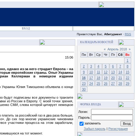
ВХОД
Приветствую Вас,
Абитуриент
·
RSS
КАЛЕНДАРЬ НОВОСТЕЙ
«
Апрель 2018
»
Пн
Вт
Ср
Чт
Пт
Сб
Вс
15:06
1
2
3
4
5
6
7
8
о, однако из-за него страдает Европа – на
9
10
11
12
13
14
15
оторые европейские страны. Опыт Украины
лориан Келлерман в немецком издании
16
17
18
19
20
21
22
23
24
25
26
27
28
29
тр Украины Юлия Тимошенко объявила о конце
30
ро будут подписаны все документы о транзите
вки из России в Европу. С моей точки зрения,
ошенко СМИ, слова которой цитирует немецкое
ФОРМА ВХОДА
Логин:
 платить за российский газ в два раза больше,
Пароль:
о». До сих пор многие украинские чиновники
все участники процесса на этом заработали,
запомнить
Забыл пароль
|
Регистрация
сложившуюся на тот момент.