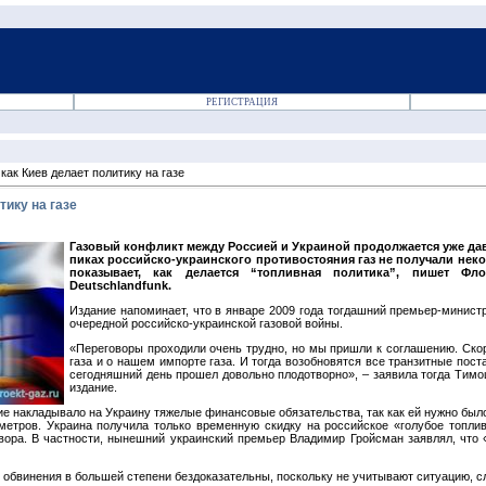
РЕГИСТРАЦИЯ
ак Киев делает политику на газе
тику на газе
Газовый конфликт между Россией и Украиной продолжается уже давн
пиках российско-украинского противостояния газ не получали нек
показывает, как делается “топливная политика”, пишет Ф
Deutschlandfunk.
Издание напоминает, что в январе 2009 года тогдашний премьер-минис
очередной российско-украинской газовой войны.
«Переговоры проходили очень трудно, но мы пришли к соглашению. Ско
газа и о нашем импорте газа. И тогда возобновятся все транзитные поста
сегодняшний день прошел довольно плодотворно», – заявила тогда Тим
издание.
ие накладывало на Украину тяжелые финансовые обязательства, так как ей нужно было
етров. Украина получила только временную скидку на российское «голубое топлив
вора. В частности, нынешний украинский премьер Владимир Гройсман заявлял, что «
и обвинения в большей степени бездоказательны, поскольку не учитывают ситуацию, 