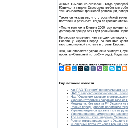
«Юлия Тимошенко оказалась тогда припертой
Ющенко, а страны Евросоюза требовали соблюд
так называемой Оранжевой революции, поверн
Также он указывает, что с российской точк
постепенно разрывать когда-то крепкие связи 
«После того как в Киеве в 2009 году пришел 
договор об аренде базы для российского Черн
Келлерман отмечает, что сегодня ситуация с
России, у Украины перед РФ большие долги.
газотранспортной системе в страны Европы.
«Но, как опасаются украинские эксперты, сущ
проекта «Северный поток-2» – ред.). Тогда, ка
Поделиться новостью в социальных сетях
Еще похожие новости
Как ПАО "Газпром" переплачивает за т
ПАО "Газпром" разблокировали Европе
Над "Одесским газовым месторождени
Украина готовится к закупкам газа из
Медведчук: без газа из РФ Украина не
Россия перед Давосом напомнила Укра
Украина надеется достать туза из рука
Украина спасена: американцы заменят
The Financial Times: надежды Украины 
Россия готова предоставить Украине ск
«Северный поток-2″: через тернии к з