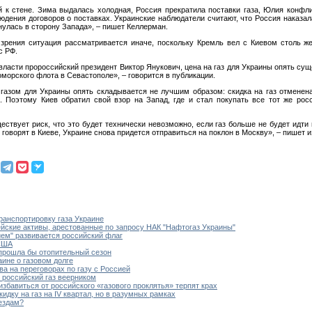
 к стене. Зима выдалась холодная, Россия прекратила поставки газа, Юлия конфл
ения договоров о поставках. Украинские наблюдатели считают, что Россия наказала 
улась в сторону Запада», – пишет Келлерман.
и зрения ситуация рассматривается иначе, поскольку Кремль вел с Киевом столь же
с РФ.
к власти пророссийский президент Виктор Янукович, цена на газ для Украины опять су
оморского флота в Севастополе», – говорится в публикации.
 газом для Украины опять складывается не лучшим образом: скидка на газ отменен
 Поэтому Киев обратил свой взор на Запад, где и стал покупать все тот же росс
ествует риск, что это будет технически невозможно, если газ больше не будет идти
к говорят в Киеве, Украине снова придется отправиться на поклон в Москву», – пишет и
ранспортировку газа Украине
йские активы, арестованные по запросу НАК "Нафтогаз Украины"
ем" развивается российский флаг
 США
 прошла бы отопительный сезон
ине о газовом долге
ва на переговорах по газу с Россией
 российский газ веерником
избавиться от российского «газового проклятья» терпят крах
идку на газ на IV квартал, но в разумных рамках
вездам?