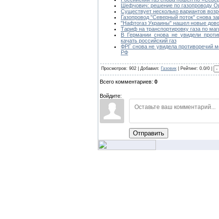
Шефчович: решение по газопроводу Op
Существует несколько вариантов возр
Газопровод "Северный поток" снова за
"Нафтогаз Украины" нашел новые дово
Тариф на транспортировку газа по ма
В Германии снова не увидели прот
качать российский газ
ФРГ снова не увидела противоречий м
РФ
Просмотров: 902 | Добавил:
Газовик
| Рейтинг: 0.0/0 |
Всего комментариев:
0
Войдите:
Отправить