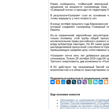
Ранее сообщалось, чтоВысший земельный
аукционов на мощности газопровода Opal, 
«Северный поток» и проходит по территории Г
В результате«Газпром» стал их основным «
этому маршруту у него попросту нет.
В конце октября прошлого года Еврокомиссия 
который соединяет газопровод “Северный п
Европы.
Из-за ограничений европейских регуляторо
только половину этой трубы общей пропус
исключительное право российского газового х
млрд кубометров ежегодно. Но ЕК также разр
распределяемой пропускной способности Opal.
превышающую среднюю цену сопоставимых мо
«Газпром» почти пять лет добивался расши
отказывала. Только 28 октября 2016 года ЕК 
Третьего энергопакета, дав возможность «Газп
В ЕС действует так называемый Третий эне
монополистом и в области транспортировки э
Поделиться новостью в социальных сетях
Еще похожие новости
Неподалеку от газопровода «Северный
Почему Россия реанимирует «Посейдон
Новые схемы по экспорту газа из Ира
Российский газ снова пошел по «Севе