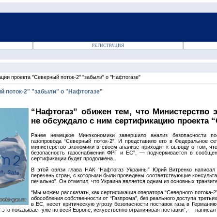
РЕГИСТРАЦИЯ
ции проекта "Северный поток-2" "забыли" о "Нафтогазе"
й поток-2" "забыли" о "Нафтогазе"
“Нафтогаз” обижен тем, что Министерство 
не обсуждало с ним сертификацию проекта “
Ранее немецкое Минэкономики завершило анализ безопасности по
газопровода “Северный поток-2”. И представило его в Федеральное се
министерство экономики в своем анализе приходит к выводу о том, чт
безопасность газоснабжения ФРГ и ЕС”, — подчеркивается в сообщен
сертификации будет продолжена.
В этой связи глава НАК “Нафтогаз Украины” Юрий Витренко написал
перечень стран, с которыми были проведены соответствующие консультац
печально”. Он отметил, что Украина является одним из основных транзите
“Мы можем рассказать, как сертификация оператора “Северного потока-2”,
обособления собственности от “Газпрома”, без реального доступа третьи
в ЕС, несет критическую угрозу безопасности поставок газа в Германи
 это показывает уже по всей Европе, искусственно ограничивая поставки”, — написал