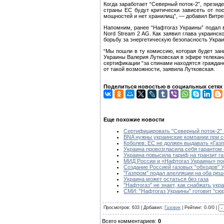
Когда заработает “Северный поток-2”, презид
страны ЕС будут критически зависеть от пос
мощностей и нет хранилищ”, — добавил Витре
Напомним, ранее “Нафтогаз Украины” подал в
Nord Stream 2 AG. Как заявил глава украинск
борьбу за энергетическую безопасность Укра
“Мы пошли в ту комиссию, которая будет зан
Украины Валерия Лутковская в эфире телеканал
сертификации “за спинами находятся граждане
от такой возможности, заявила Лутковская.
Поделиться новостью в социальных сетях
Еще похожие новости
Сертифицировать "Северный поток-2" 
BNA нужны украинские компании при с
Коболев: ЕС не должен выдавать «Газ
Украина провозгласила себя гарантом
Украина повысила тариф на транзит га
МИД России и «Нафтогаз Украины» пос
Создание Россией газовых "обходов" 
"Газпром" подал апелляции на оба ре
Украина может остаться без газа
"Нафтогаз" не знает, как снабжать укр
СМИ: "Нафтогаз Украины" готовит "сюр
Просмотров: 633 | Добавил:
Газовик
| Рейтинг: 0.0/0 |
Всего комментариев:
0