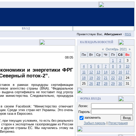
ВХОД
Приветствую Вас,
Абитуриент
·
RSS
КАЛЕНДАРЬ НОВОСТЕЙ
«
Октябрь 2021
»
Пн
Вт
Ср
Чт
Пт
Сб
Вс
08:05
1
2
3
4
5
6
7
8
9
10
экономики и энергетики ФРГ
11
12
13
14
15
16
17
Северный поток-2”.
18
19
20
21
22
23
24
25
26
27
28
29
30
31
ставок в рамках процедуры сертификации
тевое агентство страны (BNA). “Федеральное
о выдача сертификата не поставит под угрозу
ии министерства. Следовательно, процедура
ФОРМА ВХОДА
Логин:
 в своем Facebook: “Министерство отмечает
ии. Среди этих стран нет Украины. Это очень
Пароль:
ров газа в Евросоюз.
запомнить
 при текущих условиях, то есть без реального
Забыл пароль
|
Регистрация
х сторон к экспортным газопроводам из России
ю и другие страны ЕС. Мы научились этому на
 Витренко.