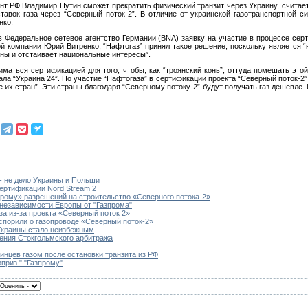
ент РФ Владимир Путин сможет прекратить физический транзит через Украину, считает
тавок газа через “Северный поток-2”. В отличие от украинской газотранспортной с
нко.
 Федеральное сетевое агентство Германии (BNA) заявку на участие в процессе сер
ой компании Юрий Витренко, “Нафтогаз” принял такое решение, поскольку является 
ины и отстаивает национальные интересы”.
иматься сертификацией для того, чтобы, как “троянский конь”, оттуда помешать эт
а “Украина 24”. Но участие “Нафтогаза” в сертификации проекта “Северный поток-2” 
 их стран”. Эти страны благодаря “Северному потоку-2” будут получать газ дешевле. 
- не дело Украины и Польши
ертификации Nord Stream 2
прому» разрешений на строительство «Северного потока-2»
 независимости Европы от "Газпрома"
за из-за проекта «Северный поток 2»
порили о газопроводе «Северный поток-2»
Украины стало неизбежным
шения Стокгольмского арбитража
аинцев газом после остановки транзита из РФ
приз " "Газпрому"