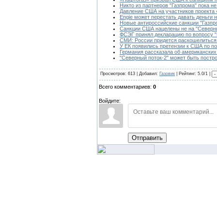
Никто из партнеров "Газпрома" пока 
Давление США на участников проекта
Engie может перестать давать деньги 
Новые антироссийские санкции "Газпр
Санкции США нацелены не на "Северны
ФСЭГ принял декларацию по вопросу "
СМИ: России придется раскошелиться 
У ЕК появились претензии к США по по
Германия рассказала об американских 
"Северный поток-2" может быть постро
Просмотров: 613 | Добавил:
Газовик
| Рейтинг: 5.0/1 |
Всего комментариев:
0
Войдите:
Отправить