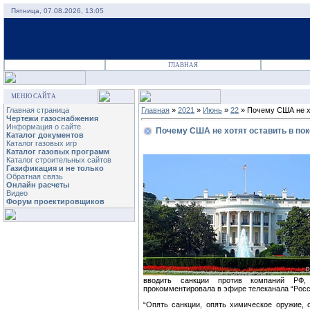
Пятница, 07.08.2026, 13:05
ГЛАВНАЯ
МЕНЮ САЙТА
Главная страница
Главная
»
2021
»
Июнь
»
22
» Почему США не хо
Чертежи газоснабжения
Информация о сайте
Почему США не хотят оставить в пок
Каталог документов
Каталог газовых игр
Каталог газовых программ
Каталог строительных сайтов
Газификация и не только
Обратная связь
Онлайн расчеты
Видео
Форум проектировщиков
вводить санкции против компаний РФ, 
прокомментировала в эфире телеканала “Рос
“Опять санкции, опять химическое оружие, 