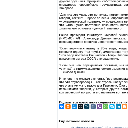
другого здесь нет. Прикрыть собственную не
операторам, европейским государствам, ев
Захарова.
“Для них это удар, это не только потеря ко
говорят, как жить Европе по всем направлени
— энергетической политике, — предложить не
что США нужно постоянно накачивать инфор
химическим оружием и делом Навального.
Ранее президент Института мировой экон
(ИМЭМО) РАН Александр Дынкин высказал м
возвращаются в прошлое и повторяют свои же
“Если вернуться назад, в 70-е годы, когд
готовили сделку “газ-трубы”, американцы то
Эгон Барр поехал в Вашингтон к Генри Кисси
никакая не выгода СССР, это уравнение.
“Если они нам перекрывают поставки, мы и
уступка”, а стимул экономического развития д
— сказал Дынкин.
И теперь, по словам эксперта, “все возвраща
что эти трубопроводы – как стрелы наступлен
что опять же – это важно для Германии. Она 
источниками энергии, у которых другая плотн
коммерческий вопрос, а его начинают вот та
Поделиться новостью в социальных сетях
Еще похожие новости
«Нафтогаз» призвал США к санкциям п