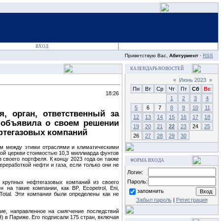
ВХОД
Приветствую Вас,
Абитуриент
·
RSS
КАЛЕНДАРЬ НОВОСТЕЙ
«
Июнь 2023
»
Пн
Вт
Ср
Чт
Пт
Сб
Вс
18:26
1
2
3
4
5
6
7
8
9
10
11
, орган, ответственный за
12
13
14
15
16
17
18
, объявила о своем решении
19
20
21
22
23
24
25
фтегазовых компаний
26
27
28
29
30
ом между этими отраслями и климатическими
кой церкви стоимостью 10,3 миллиарда фунтов
 своего портфеля. К концу 2023 года он также
ФОРМА ВХОДА
реработкой нефти и газа, если только они не
Логин:
Пароль:
0 крупных нефтегазовых компаний из своего
на такие компании, как BP, Ecopetrol, Eni,
запомнить
 и Total. Эти компании были определены как не
Забыл пароль
|
Регистрация
ие, направленное на смягчение последствий
) в Париже. Его подписали 175 стран, включая