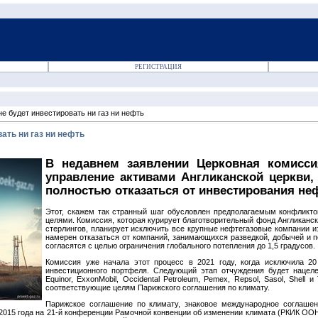
РЕГИСТРАЦИЯ
е будет инвестировать ни газ ни нефть
ать ни газ ни нефть
В недавнем заявлении Церковная комиссия
управление активами Англиканской церкви
полностью отказаться от инвестирования не
Этот, скажем так странный шаг обусловлен предполагаемым конфликт
целями. Комиссия, которая курирует благотворительный фонд Англиканс
стерлингов, планирует исключить все крупные нефтегазовые компании из
намерен отказаться от компаний, занимающихся разведкой, добычей и пе
согласятся с целью ограничения глобального потепления до 1,5 градусов.
Комиссия уже начала этот процесс в 2021 году, когда исключила 2
инвестиционного портфеля. Следующий этап отчуждения будет нацелен 
Equinor, ExxonMobil, Occidental Petroleum, Pemex, Repsol, Sasol, Shell
соответствующие целям Парижского соглашения по климату.
Парижское соглашение по климату, знаковое международное соглашен
2015 года на 21-й конференции Рамочной конвенции об изменении климата (РКИК ООН