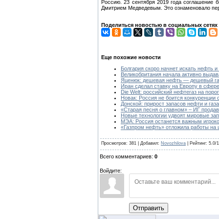
Россию. 23 сентября 2019 года соглашение 
Дмитрием Медведевым. Это ознаменовало перв
Поделиться новостью в социальных сетях
Еще похожие новости
Болгария скоро начнет искать нефть и
Великобритания начала активно выдав
Яценюк: дешевая нефть — дешевый г
Иран сделал ставку на Европу в сфер
Die Welt: российский нефтегаз на поро
Новак: Россия не боится конкуренции
Донской: прирост запасов нефти и газ
«Старая песня о главном» – ИГ прода
Новые технологии удвоят мировые зап
МЭА: Россия останется важным игроко
«Газпром нефть» отложила работы на 
Просмотров: 381 | Добавил:
Novozhilova
| Рейтинг: 5.0/1
Всего комментариев:
0
Войдите:
Отправить