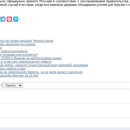
было официально принято Россией в соответствии с постановлением правительств
ый случай в истории, когда все мировые державы объединили усилия для борьбы с 
 газ на своем шельфе Черного моря
ать лицензии на сланцы
аз
е нефтегазодобычи
ге прорыва или коллапса?
 с ОПЕК и Ираном на нефтегазовом рынке
а в этом году компенсирует добычу
вая нефть, наносит существенный вред мировой экономике
асы нефти и газа
м на энергорынке Европы, но ее доля может снизиться
шельфе Арктики на 15 лет
 |