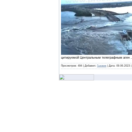
цитируемой Центральным телеграфным аген
.
Просмотров: 494 | Добавил:
Газовик
| Дата:
09.06.2023