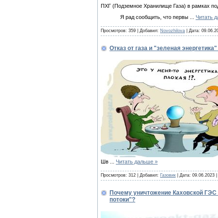
ПХГ (Подземное Хранилище Газа) в рамках под
Я рад сообщить, что первы
...
Читать д
Просмотров: 359 | Добавил:
Novozhilova
| Дата:
09.06.2
Отказ от газа и "зеленая энергетика
Шв
...
Читать дальше »
Просмотров: 312 | Добавил:
Газовик
| Дата:
09.06.2023
Почему уничтожение Каховской ГЭС 
потоки"?