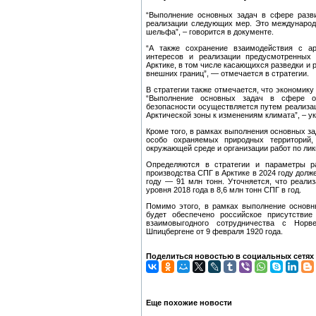
“Выполнение основных задач в сфере разви
реализации следующих мер. Это международ
шельфа”, – говорится в документе.
“А также сохранение взаимодействия с а
интересов и реализации предусмотренных
Арктике, в том числе касающихся разведки и 
внешних границ”, — отмечается в стратегии.
В стратегии также отмечается, что экономику
“Выполнение основных задач в сфере о
безопасности осуществляется путем реализ
Арктической зоны к изменениям климата”, – ук
Кроме того, в рамках выполнения основных з
особо охраняемых природных территорий,
окружающей среде и организации работ по лик
Определяются в стратегии и параметры ра
производства СПГ в Арктике в 2024 году должен
году — 91 млн тонн. Уточняется, что реализ
уровня 2018 года в 8,6 млн тонн СПГ в год.
Помимо этого, в рамках выполнение основн
будет обеспечено российское присутствие
взаимовыгодного сотрудничества с Норв
Шпицбергене от 9 февраля 1920 года.
Поделиться новостью в социальных сетях
Еще похожие новости