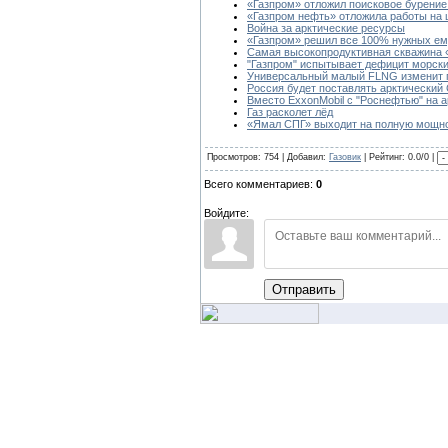
«Газпром» отложил поисковое бурение
«Газпром нефть» отложила работы на 
Война за арктические ресурсы
«Газпром» решил все 100% нужных ему
Самая высокопродуктивная скважина
"Газпром" испытывает дефицит морски
Универсальный малый FLNG изменит п
Россия будет поставлять арктический
Вместо ExxonMobil с "Роснефтью" на а
Газ расколет лёд
«Ямал СПГ» выходит на полную мощно
Просмотров: 754 | Добавил:
Газовик
| Рейтинг: 0.0/0 |
Всего комментариев:
0
Войдите:
Отправить