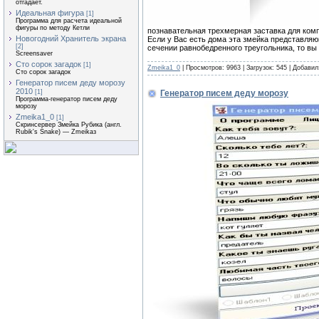
отгадает.
Идеальная фигура
[1]
Программа для расчета идеальной
фигуры по методу Кетли
познавательная трехмерная заставка для комп
Новогодний Хранитель экрана
Если у Вас есть дома эта змейка представля
[2]
сечении равнобедренного треугольника, то вы
Screensaver
Сто сорок загадок
[1]
Zmeika1_0
| Просмотров: 9963 | Загрузок: 545 | Добави
Сто сорок загадок
Генератор писем деду морозу
2010
Генератор писем деду морозу
[1]
Программа-генератор писем деду
морозу
Zmeika1_0
[1]
Скринсервер Змейка Рубика (англ.
Rubik's Snake) — Zmeikaз