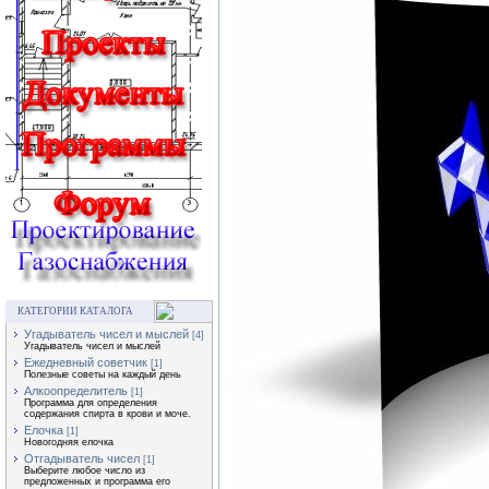
КАТЕГОРИИ КАТАЛОГА
Угадыватель чисел и мыслей
[4]
Угадыватель чисел и мыслей
Ежедневный советчик
[1]
Полезные советы на каждый день
Алкоопределитель
[1]
Программа для определения
содержания спирта в крови и моче.
Елочка
[1]
Новогодняя елочка
Отгадыватель чисел
[1]
Выберите любое число из
предложенных и программа его