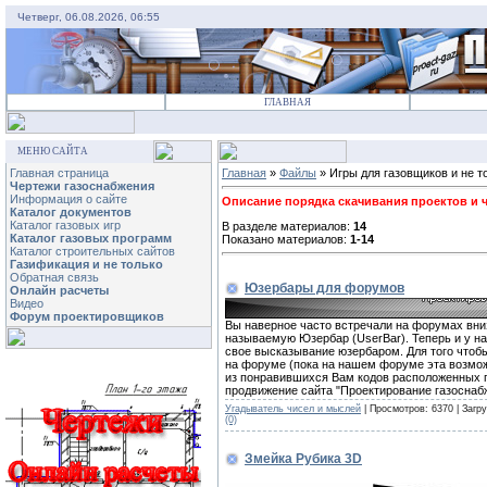
Четверг, 06.08.2026, 06:55
ГЛАВНАЯ
МЕНЮ САЙТА
Главная страница
Главная
»
Файлы
» Игры для газовщиков и не т
Чертежи газоснабжения
Информация о сайте
Описание порядка скачивания проектов и че
Каталог документов
Каталог газовых игр
В разделе материалов:
14
Каталог газовых программ
Показано материалов:
1-14
Каталог строительных сайтов
Газификация и не только
Обратная связь
Юзербары для форумов
Онлайн расчеты
Видео
Форум проектировщиков
Вы наверное часто встречали на форумах вни
называемую Юзербар (UserBar). Теперь и у н
свое высказывание юзербаром. Для того чтоб
на форуме (пока на нашем форуме эта возмож
из понравившихся Вам кодов расположенных п
продвижение сайта "Проектирование газоснаб
Угадыватель чисел и мыслей
| Просмотров: 6370 | Загру
(0)
Змейка Рубика 3D