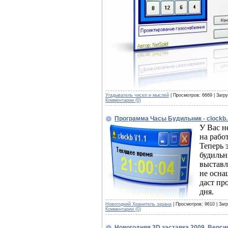
Угадыватель чисел и мыслей
| Просмотров: 6669 | Загру
Комментарии (0)
Программа Часы Будильник - clockb.
У Вас н
на рабо
Теперь 
будильн
выставл
не осна
даст пр
дня.
Новогодний Хранитель экрана
| Просмотров: 9610 | Заг
Комментарии (0)
Новогодняя 3D заставка 2009. Версия