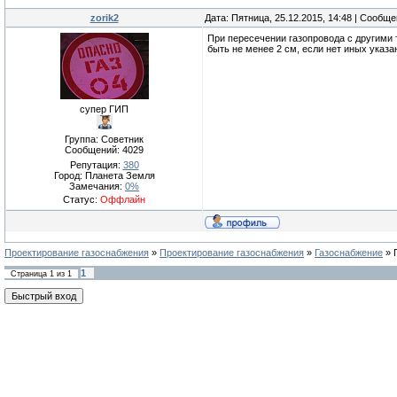
zorik2
Дата: Пятница, 25.12.2015, 14:48 | Сообщ
При пересечении газопровода с другими 
быть не менее 2 см, если нет иных указа
супер ГИП
Группа: Советник
Сообщений:
4029
Репутация:
380
Город: Планета Земля
Замечания:
0%
Статус:
Оффлайн
Проектирование газоснабжения
»
Проектирование газоснабжения
»
Газоснабжение
»
1
Страница
1
из
1