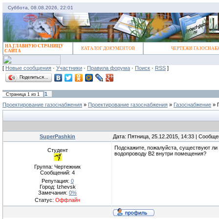
Суббота, 08.08.2026, 22:01
НА ГЛАВНУЮ СТРАНИЦУ
КАТАЛОГ ДОКУМЕНТОВ
ЧЕРТЕЖИ ГАЗОСНАБ
САЙТА
[
Новые сообщения
·
Участники
·
Правила форума
·
Поиск
·
RSS
]
Поделиться…
1
Страница
1
из
1
Проектирование газоснабжения
»
Проектирование газоснабжения
»
Газоснабжение
»
SuperPashkin
Дата: Пятница, 25.12.2015, 14:33 | Сообщ
Подскажите, пожалуйста, существуют ли
Студент
водопроводу В2 внутри помещения?
Группа: Чертежник
Сообщений:
4
Репутация:
0
Город: Izhevsk
Замечания:
0%
Статус:
Оффлайн