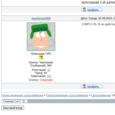
котельная 1-й кате
macferson555
Дата: Среда, 02.09.2015,
СНИП II-35-76 не действ
Помощник ГИП
Группа: Чертежник
Сообщений:
384
Репутация:
10
Город: 60
Замечания:
0%
Статус:
Оффлайн
Проектирование газоснабжения
»
Проектирование газоснабжения
»
Газоснабжение
»
1
Страница
1
из
1