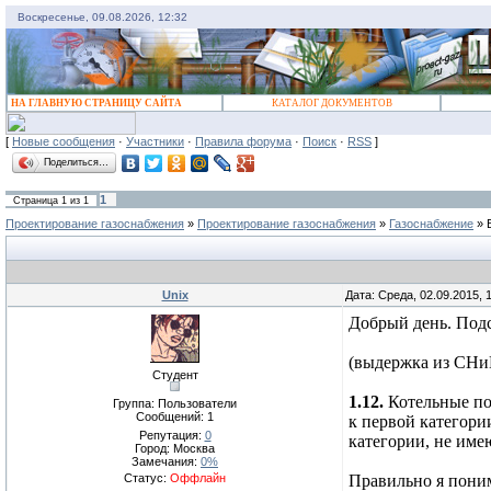
Воскресенье, 09.08.2026, 12:32
НА ГЛАВНУЮ СТРАНИЦУ САЙТА
КАТАЛОГ ДОКУМЕНТОВ
[
Новые сообщения
·
Участники
·
Правила форума
·
Поиск
·
RSS
]
Поделиться…
1
Страница
1
из
1
Проектирование газоснабжения
»
Проектирование газоснабжения
»
Газоснабжение
»
Unix
Дата: Среда, 02.09.2015,
Добрый день. Подс
(выдержка из СНи
Студент
1.12.
Котельные по
Группа: Пользователи
Сообщений:
1
к первой категори
Репутация:
0
категории, не им
Город: Москва
Замечания:
0%
Статус:
Оффлайн
Правильно я поним