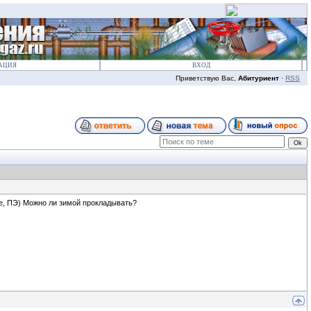
АЦИЯ
ВХОД
Приветствую Вас,
Абитуриент
·
RSS
е, ПЭ) Можно ли зимой прокладывать?