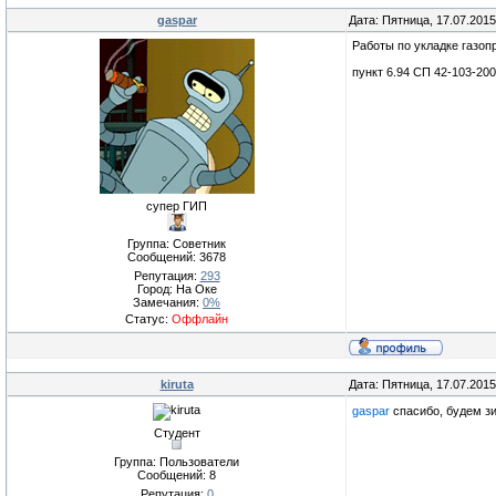
gaspar
Дата: Пятница, 17.07.201
Работы по укладке газоп
пункт 6.94 СП 42-103-20
супер ГИП
Группа: Советник
Сообщений:
3678
Репутация:
293
Город: На Оке
Замечания:
0%
Статус:
Оффлайн
kiruta
Дата: Пятница, 17.07.201
gaspar
спасибо, будем з
Студент
Группа: Пользователи
Сообщений:
8
Репутация:
0