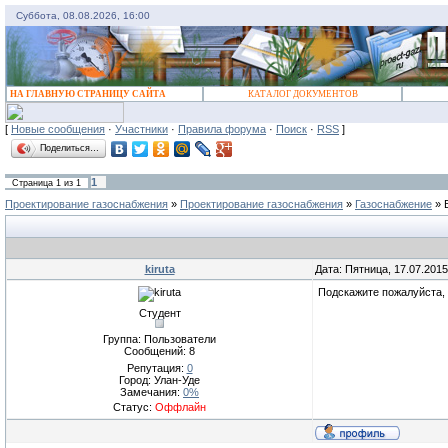
Суббота, 08.08.2026, 16:00
НА ГЛАВНУЮ СТРАНИЦУ САЙТА
КАТАЛОГ ДОКУМЕНТОВ
[
Новые сообщения
·
Участники
·
Правила форума
·
Поиск
·
RSS
]
Поделиться…
1
Страница
1
из
1
Проектирование газоснабжения
»
Проектирование газоснабжения
»
Газоснабжение
»
kiruta
Дата: Пятница, 17.07.201
Подскажите пожалуйста,
Студент
Группа: Пользователи
Сообщений:
8
Репутация:
0
Город: Улан-Уде
Замечания:
0%
Статус:
Оффлайн