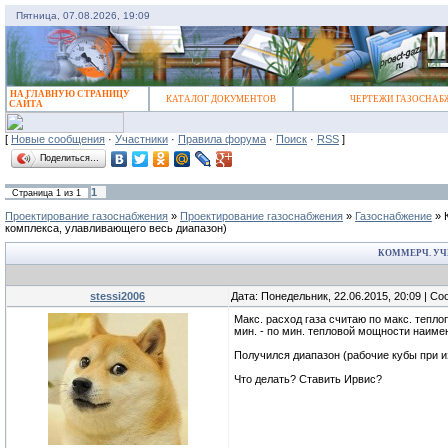
Пятница, 07.08.2026, 19:09
НА ГЛАВНУЮ СТРАНИЦУ
КАТАЛОГ ДОКУМЕНТОВ
ЧЕРТЕЖИ ГАЗОСНАБ
САЙТА
[
Новые сообщения
·
Участники
·
Правила форума
·
Поиск
·
RSS
]
Поделиться…
1
Страница
1
из
1
Проектирование газоснабжения
»
Проектирование газоснабжения
»
Газоснабжение
»
комплекса, улавливающего весь диапазон)
КОММЕРЧ. УЧ
stessi2006
Дата: Понедельник, 22.06.2015, 20:09 | С
Макс. расход газа считаю по макс. тепло
мин. - по мин. тепловой мощности наиме
Получился диапазон (рабочие кубы при и
Что делать? Ставить Ирвис?