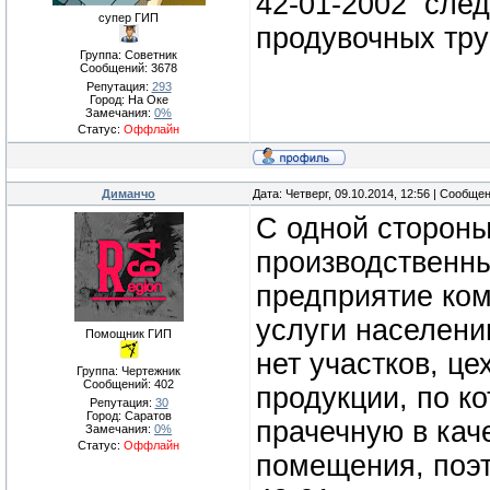
42-01-2002 след
супер ГИП
продувочных тр
Группа: Советник
Сообщений:
3678
Репутация:
293
Город: На Оке
Замечания:
0%
Статус:
Оффлайн
Диманчо
Дата: Четверг, 09.10.2014, 12:56 | Сообще
С одной стороны
производственны
предприятие ко
услуги населени
Помощник ГИП
нет участков, це
Группа: Чертежник
Сообщений:
402
продукции, по 
Репутация:
30
Город: Саратов
прачечную в кач
Замечания:
0%
Статус:
Оффлайн
помещения, поэт