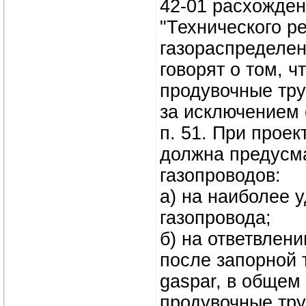
42-01 расхожден
"Технического р
газораспределен
говорят о том, 
продувочные тру
за исключением 
п. 51. При прое
должна предусма
газопроводов:
а) на наиболее 
газопровода;
б) на ответвлен
после запорной 
gaspar, в общем
продувочные тру