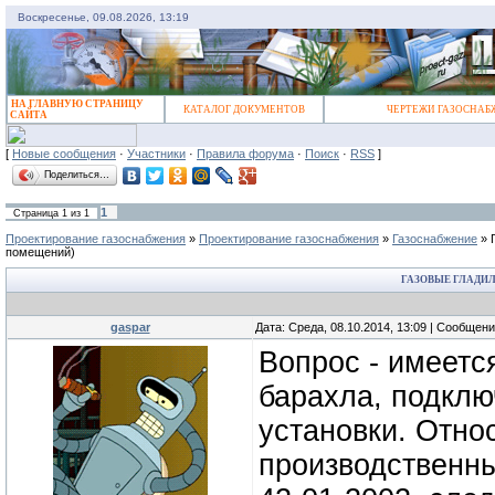
Воскресенье, 09.08.2026, 13:19
НА ГЛАВНУЮ СТРАНИЦУ
КАТАЛОГ ДОКУМЕНТОВ
ЧЕРТЕЖИ ГАЗОСНАБ
САЙТА
[
Новые сообщения
·
Участники
·
Правила форума
·
Поиск
·
RSS
]
Поделиться…
1
Страница
1
из
1
Проектирование газоснабжения
»
Проектирование газоснабжения
»
Газоснабжение
»
помещений)
ГАЗОВЫЕ ГЛАДИ
gaspar
Дата: Среда, 08.10.2014, 13:09 | Сообщен
Вопрос - имеетс
барахла, подклю
установки. Отно
производственн