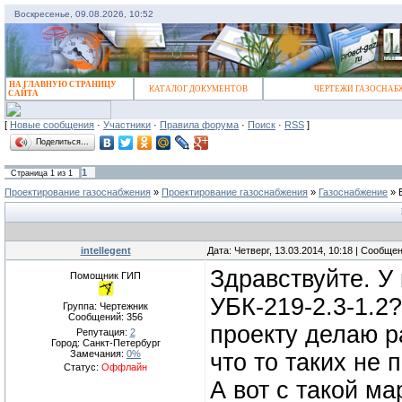
Воскресенье, 09.08.2026, 10:52
НА ГЛАВНУЮ СТРАНИЦУ
КАТАЛОГ ДОКУМЕНТОВ
ЧЕРТЕЖИ ГАЗОСНАБ
САЙТА
[
Новые сообщения
·
Участники
·
Правила форума
·
Поиск
·
RSS
]
Поделиться…
1
Страница
1
из
1
Проектирование газоснабжения
»
Проектирование газоснабжения
»
Газоснабжение
»
intellegent
Дата: Четверг, 13.03.2014, 10:18 | Сообще
Здравствуйте. У 
Помощник ГИП
УБК-219-2.3-1.2?
Группа: Чертежник
Сообщений:
356
проекту делаю р
Репутация:
2
Город: Санкт-Петербург
Замечания:
0%
что то таких не
Статус:
Оффлайн
А вот с такой м