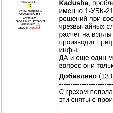
Kadusha
, пробл
Помощник ГИП
именно 1-УБК-219
Группа: Чертежник
Сообщений:
356
решений при сос
Репутация:
2
Город: Санкт-Петербург
Замечания:
0%
чрезвычайных сл
Статус:
Оффлайн
расчет на всплыт
производит приг
инфы.
ДА и еще один м
вопрос они тольк
Добавлено
(13.
-----------------------
С грехом попола
эти сняты с прои