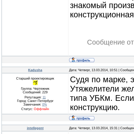
знакомый произв
конструкционная
Сообщение от
Kadusha
Дата: Четверг, 13.03.2014, 10:51 | Сообще
Судя по марке, э
Старший проектировщик
Утяжелители жел
Группа: Чертежник
Сообщений:
229
типа УБКм. Если
Репутация:
11
Город: Санкт-Петербург
Замечания:
0%
конструкцию.
Статус:
Оффлайн
intellegent
Дата: Четверг, 13.03.2014, 15:31 | Сообще