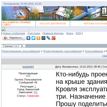
Понедельник, 10.08.2026, 23:30
НА ГЛАВНУЮ СТРАНИЦУ
КАТАЛОГ ДОКУМЕНТОВ
ЧЕРТЕЖИ ГАЗОСНАБ
САЙТА
[
Новые сообщения
·
Участники
·
Правила форума
·
Поиск
·
RSS
]
Поделиться…
1
Страница
1
из
1
Проектирование газоснабжения
»
Проектирование газоснабжения
»
Газоснабжение
»
ГРП
teodolit3
Дата: Воскресенье, 13.01.2013, 08:40 | С
Кто-нибудь прое
Проектировщик
Группа: Пользователи
на крыше здания
Сообщений:
65
Репутация:
2
Кровля эксплуат
Город: Кавказский
Замечания:
0%
три. Назначение 
Статус:
Оффлайн
Прошу поделить