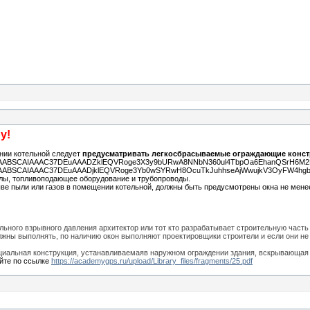
у!
ении котельной следует
предусматривать легкосбрасываемые ограждающие конс
AAABSCAIAAAC37DEuAAADZklEQVRoge3X3y9bURwA8NNbN360ul4TbpOa6EhanQSrH6M2MUs
AABSCAIAAAC37DEuAAADjklEQVRoge3Yb0wSYRwH8OcuTkJuhhseAjWwujkV3OyFW4hgba6
отлы, топливоподающее оборудование и трубопроводы.
ыве пыли или газов в помещении котельной, должны быть предусмотрены окна не мен
ьного взрывного давления архитектор или тот кто разрабатывает строительную часть
лжны выполнять, по наличию окон выполняют проектировщики строители и если они не
ециальная конструкция, устанавливаемая
в наружном ограждении здания, вскрывающая 
айте по ссылке
https://academygps.ru/upload/Library_files/fragments/25.pdf