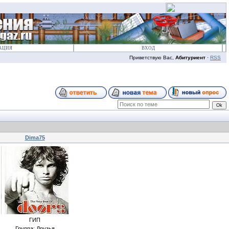
АЦИЯ
ВХОД
Приветствую Вас,
Абитуриент
·
RSS
Dima75
ГИП
Группа: Друзья