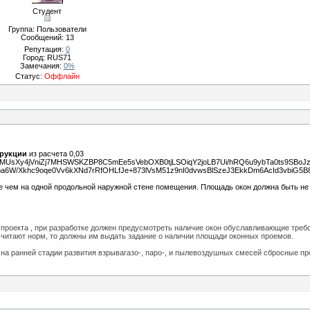
Студент
Группа: Пользователи
Сообщений:
13
Репутация:
0
Город: RUS71
Замечания:
0%
Статус:
Оффлайн
трукции
из расчета 0,03
Xy4jVniZj7MHSWSKZBP8C5mEe5sVebOXB0tjLSOiqY2joLB7Ui/hRQ6u9ybTa0ts9SBoJzr
W/Xkhc9oqe0Vv6kXNd7rRfOHLfJe+873lVsM51z9nI0dvwsBlSzeJ3EkkDm6AcId3vbiG5B8
ее чем на одной продольной наружной стене помещения. Площадь окон должна быть н
 проекта , при разработке должен предусмотреть наличие окон обуславливающие треб
 читают норм, то должны им выдать задание о наличии площади оконных проемов.
на ранней стадии развития взрыва
газо-, паро-, и пылевоздушных смесей сбросные п