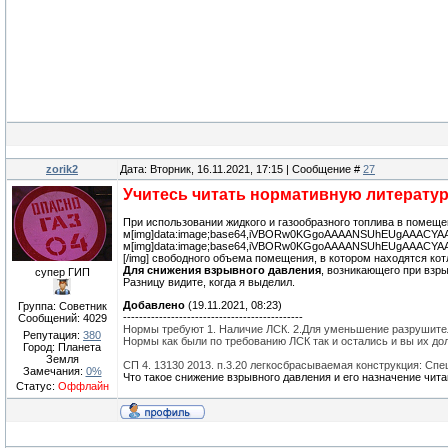
zorik2
Дата: Вторник, 16.11.2021, 17:15 | Сообщение #
27
Учитесь читать нормативную литератур
При использовании жидкого и газообразного топлива в помещ
м[img]data:image;base64,iVBORw0KGgoAAAANSUhEUgAAACY
м[img]data:image;base64,iVBORw0KGgoAAAANSUhEUgAAACYA
[/img] свободного объема помещения, в котором находятся к
Для снижения взрывного давления
, возникающего при взр
супер ГИП
Разницу видите, когда я выделил.
Добавлено
(19.11.2021, 08:23)
Группа: Советник
---------------------------------------------
Сообщений:
4029
Нормы требуют 1. Наличие ЛСК. 2.Для уменьшение разрушител
Репутация:
380
Нормы как были по требованию ЛСК так и остались и вы их до
Город: Планета
Земля
СП 4. 13130 2013. п.3.20 легкосбрасываемая конструкция: Сп
Замечания:
0%
Что такое снижение взрывного давления и его назначение чит
Статус:
Оффлайн