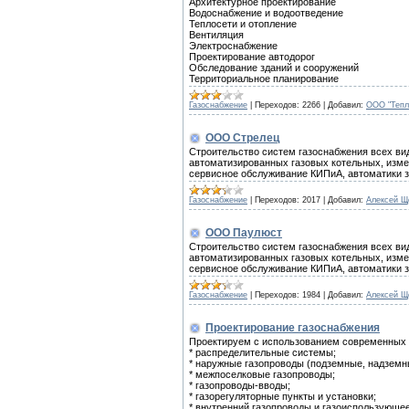
Архитектурное проектирование
Водоснабжение и водоотведение
Теплосети и отопление
Вентиляция
Электроснабжение
Проектирование автодорог
Обследование зданий и сооружений
Территориальное планирование
Газоснабжение
|
Переходов:
2266
|
Добавил:
ООО "Тепл
ООО Стрелец
Строительство систем газоснабжения всех ви
автоматизированных газовых котельных, измер
сервисное обслуживание КИПиА, автоматики за
Газоснабжение
|
Переходов:
2017
|
Добавил:
Алексей Щ
ООО Паулюст
Строительство систем газоснабжения всех ви
автоматизированных газовых котельных, измер
сервисное обслуживание КИПиА, автоматики за
Газоснабжение
|
Переходов:
1984
|
Добавил:
Алексей Щ
Проектирование газоснабжения
Проектируем с использованием современных 
* распределительные системы;
* наружные газопроводы (подземные, надземн
* межпоселковые газопроводы;
* газопроводы-вводы;
* газорегуляторные пункты и установки;
* внутренний газопроводы и газоиспользующе