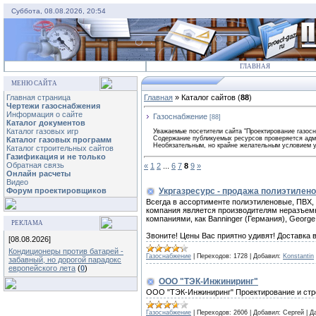
Суббота, 08.08.2026, 20:54
ГЛАВНАЯ
МЕНЮ САЙТА
Главная страница
Главная
»
Каталог сайтов
(
88
)
Чертежи газоснабжения
Информация о сайте
Газоснабжение
[88]
Каталог документов
Каталог газовых игр
Уважаемые посетители сайта "Проектирование газосн
Содержание публикуемых ресурсов проверяется админ
Каталог газовых программ
Необязательным, но крайне желательным условием у
Каталог строительных сайтов
Газификация и не только
Обратная связь
«
1
2
...
6
7
8
9
»
Онлайн расчеты
Видео
Форум проектировщиков
Укргазресурс - продажа полиэтилено
Всегда в ассортименте полиэтиленовые, ПВХ,
компания является производителям неразъемн
компаниями, как Banninger (Германия), George
РЕКЛАМА
Звоните! Цены Вас приятно удивят! Доставка 
[08.08.2026]
Кондиционеры против батарей -
Газоснабжение
|
Переходов:
1728
|
Добавил:
Konstantin
забавный, но дорогой парадокс
европейского лета
(
0
)
ООО "ТЭК-Инжиниринг"
ООО "ТЭК-Инжиниринг" Проектирование и стро
Газоснабжение
|
Переходов:
2606
|
Добавил:
Сергей
|
Д