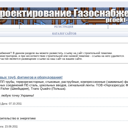
РЕГИСТРАЦИЯ
КАТАЛОГ САЙТОВ
абжения"! В данном разделе вы можете разместить ссылку на сайт строительной тематики.
истратором, и при несоответствии строительной или газовой тематике - ссылка на него удаляется.
частия является размещение ссылки на наш сайт на вашем сайте.
вых труб, фитингов и оборудования!
 ПП трубы, терморезисторные, стыковые, раструбные, компрессионные (зажимные) фи
ых соединений ПЕ-сталь, цокольных вводов, сигнальной ленты. ТОВ «Укргазресурс Ф
 Fisher (Швейцария), Trans Quadro (Польша).
в любую точку Украины!
|
Дата:
07.10.2011
ительство в энергетике
ата:
23.09.2011