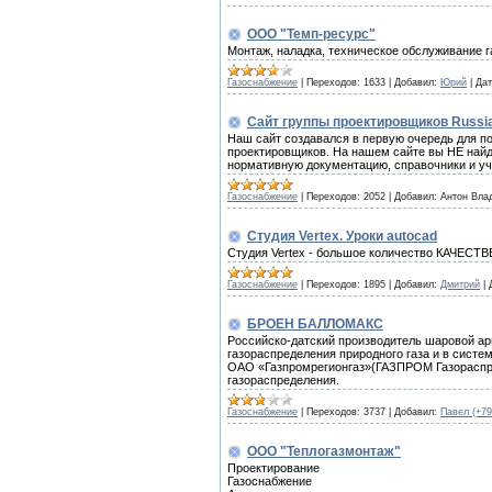
ООО "Темп-ресурс"
Монтаж, наладка, техническое обслуживание г
Газоснабжение
|
Переходов:
1633
|
Добавил:
Юрий
|
Дат
Сайт группы проектировщиков Russian
Наш сайт создавался в первую очередь для по
проектировщиков. На нашем сайте вы НЕ найде
нормативную документацию, справочники и уче
Газоснабжение
|
Переходов:
2052
|
Добавил:
Антон Вла
Студия Vertex. Уроки autocad
Студия Vertex - большое количество КАЧЕСТВ
Газоснабжение
|
Переходов:
1895
|
Добавил:
Дмитрий
|
БРОЕН БАЛЛОМАКС
Российско-датский производитель шаровой ар
газораспределения природного газа и в сист
ОАО «Газпромрегионгаз»(ГАЗПРОМ Газораспред
газораспределения.
Газоснабжение
|
Переходов:
3737
|
Добавил:
Павел (+79
ООО "Теплогазмонтаж"
Проектирование
Газоснабжение