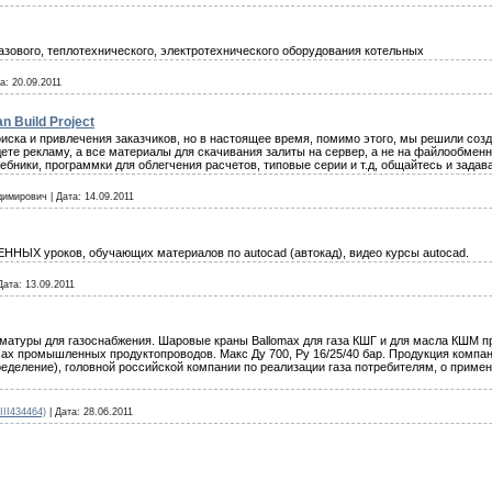
азового, теплотехнического, электротехнического оборудования котельных
а:
20.09.2011
 Build Project
иска и привлечения заказчиков, но в настоящее время, помимо этого, мы решили соз
те рекламу, а все материалы для скачивания залиты на сервер, а не на файлообменни
бники, программки для облегчения расчетов, типовые серии и т.д, общайтесь и зада
димирович
|
Дата:
14.09.2011
ЕННЫХ уроков, обучающих материалов по autocad (автокад), видео курсы autocad.
Дата:
13.09.2011
матуры для газоснабжения. Шаровые краны Ballomax для газа КШГ и для масла КШМ п
емах промышленных продуктопроводов. Макс Ду 700, Ру 16/25/40 бар. Продукция комп
еление), головной российской компании по реализации газа потребителям, о примен
III434464)
|
Дата:
28.06.2011