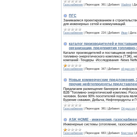
Газоснабжение
|
Переходов:
361
|
Добавил:
Vladimir
|
Да
ПГС
Занимаемся проектированием в строительстве
для инженерных сетей и коммуникаций.
Газоснабжение
|
Переходов:
224
|
Добавил:
Иван
|
Дата:
каталог производителей и поставщик
организации, предприятия топливно-
Каталог производителей и поставщиков нефтег
топливно-энергетического комплекса (ТЭК), н
компаний -Тендеры -Исследования -News Neft
Газоснабжение
|
Переходов:
347
|
Добавил:
oil-gazcom
Новые коммерческие предложения, З
прочие нефтепродукты представлены
Предлагаем размещение баннеров и информац
B2B "Топливно-энергетический комплекс Росс
человек. Более 90% посетителей портала явля
Бурение скважин, Добыча, Нефтепродукты и ГС
Газоснабжение
|
Переходов:
381
|
Добавил:
Oil-gazcom
ASK HOME - инженерия, газоснабжен
Инженерные системы (отопление, газоснабжен
Газоснабжение
|
Переходов:
683
|
Добавил:
Кристина
|
Д