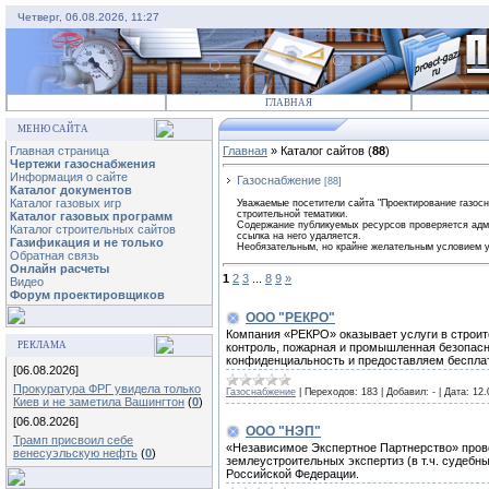
Четверг, 06.08.2026, 11:27
ГЛАВНАЯ
МЕНЮ САЙТА
Главная страница
Главная
»
Каталог сайтов
(
88
)
Чертежи газоснабжения
Информация о сайте
Газоснабжение
[88]
Каталог документов
Каталог газовых игр
Уважаемые посетители сайта "Проектирование газосн
строительной тематики.
Каталог газовых программ
Содержание публикуемых ресурсов проверяется админ
Каталог строительных сайтов
ссылка на него удаляется.
Газификация и не только
Необязательным, но крайне желательным условием у
Обратная связь
Онлайн расчеты
1
2
3
...
8
9
»
Видео
Форум проектировщиков
ООО "РЕКРО"
Компания «РЕКРО» оказывает услуги в строите
РЕКЛАМА
контроль, пожарная и промышленная безопасн
конфиденциальность и предоставляем беспла
[06.08.2026]
Прокуратура ФРГ увидела только
Газоснабжение
|
Переходов:
183
|
Добавил:
-
|
Дата:
12.
Киев и не заметила Вашингтон
(
0
)
[06.08.2026]
ООО "НЭП"
Трамп присвоил себе
«Независимое Экспертное Партнерство» прово
венесуэльскую нефть
(
0
)
землеустроительных экспертиз (в т.ч. судебны
Российской Федерации.