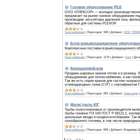
Газовое оборудование РЕД
ООО «ПЛЕКСОР» — молодое производственное 
предлагает на рынке газовое оборудование п
производим: регуляторы давления газа, филь
обратные для системы PLEXOR
Газоснабжение
|
Переходов:
998
|
Добавил:
ООО "ПЛЕК
Блок взрывозащищенное оборудова
Комплексные поставки взрывозащищенного об
Газоснабжение
|
Переходов:
1176
|
Добавил:
Олег
|
Дата
Краншаровой.ком
Продажа шаровых кранов оптом и в розницу. 
оборудование для теплоснабжения, и как газо
Так же есть серия кранов для систем газорас
углеводородных газов (СУГ) с сертификатом
Газоснабжение
|
Переходов:
965
|
Добавил:
Александр
Магистраль ЮГ
Трубы полиэтиленовые от производителя вклю
трубы газовые ПЭ 100 ГОСТ Р 58121.2, изоли
цокольные вводы и конденсатосборники. Так 
газообразного топлива, в том числе природн
Газоснабжение
|
Переходов:
888
|
Добавил:
Владимир 
1
2
3
...
8
9
»