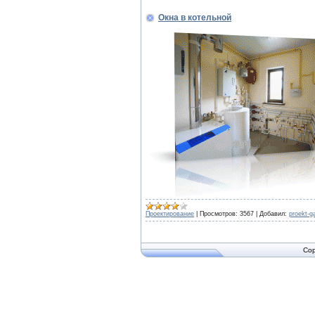
Окна в котельной
Проектирование
|
Просмотров:
3567
|
Добавил:
proekt-g
Cop