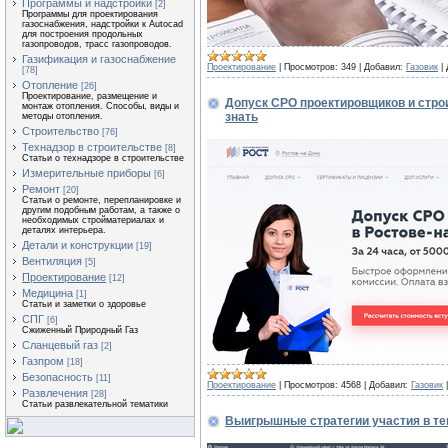
Программы и надстройки
[2]
Программы для проектирования
газоснабжения, надстройки к Autocad
для построения продольных
газопроводов, трасс газопроводов.
Газификация и газоснабжение
Проектирование
|
Просмотров:
349
|
Добавил:
Газовик
|
[78]
Отопление
[26]
Проектирование, размещение и
Допуск СРО проектировщиков и строи
монтаж отопления. Способы, виды и
знать
методы отопления.
Строительство
[76]
Технадзор в строительстве
[8]
Статьи о технадзоре в строительстве
Измерительные приборы
[6]
Ремонт
[20]
Статьи о ремонте, перепланировке и
другим подобным работам, а также о
необходимых стройматериалах и
деталях интерьера.
Детали и конструкции
[19]
Вентиляция
[5]
Проектирование
[12]
Медицина
[1]
Статьи и заметки о здоровье
СПГ
[6]
Сжиженный Природный Газ
Сланцевый газ
[2]
Газпром
[18]
Безопасность
[11]
Проектирование
|
Просмотров:
4568
|
Добавил:
Газовик
Развлечения
[28]
Статьи развлекательной тематики
Выигрышные стратегии участия в те