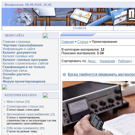
Воскресенье, 09.08.2026, 10:40
ГЛАВНАЯ
МЕНЮ САЙТА
Главная страница
Главная
»
Статьи
» Проектирование
Чертежи газоснабжения
Информация о сайте
В категории материалов
:
12
Каталог документов
Показано материалов
:
1-10
Каталог газовых игр
Каталог газовых программ
Сортировать по
:
Дате
·
Названию
·
Рейтингу
·
Каталог строительных сайтов
Газификация и не только
Обратная связь
Когда требуется проводить метроло
Онлайн расчеты
Видео
Форум проектировщиков
КАТЕГОРИИ КАТАЛОГА
Мои статьи
[35]
Спонсорские статьи
[44]
Статьи наших спонсоров
Автономное газоснабжение
[15]
Статьи о проектировании,
строительстве и эксплуатации систем
автономного газоснабжения.
Обо всем понемногу
[85]
Статьи на разные темы