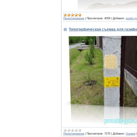
Проектирование
|
Просмотров:
4059
|
Добавил:
proekt-g
Топографическая съемка для газиф
Проектирование
|
Просмотров:
7270
|
Добавил:
Газовик