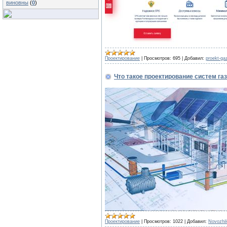
виновны
(
0
)
Проектирование
|
Просмотров:
695
|
Добавил:
proekt-ga
Что такое проектирование систем г
Проектирование
|
Просмотров:
1022
|
Добавил:
Novozhi