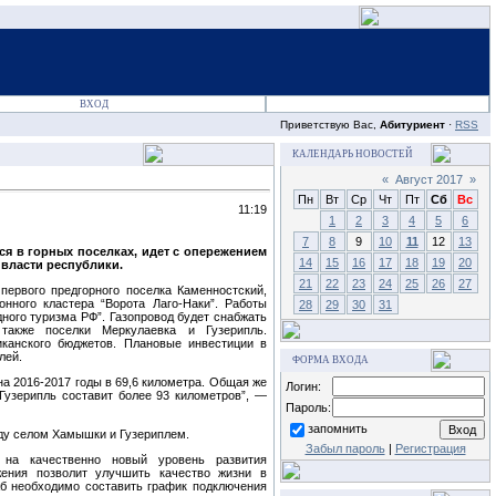
ВХОД
Приветствую Вас,
Абитуриент
·
RSS
КАЛЕНДАРЬ НОВОСТЕЙ
«
Август 2017
»
Пн
Вт
Ср
Чт
Пт
Сб
Вс
11:19
1
2
3
4
5
6
7
8
9
10
11
12
13
я в горных поселках, идет с опережением
14
15
16
17
18
19
20
власти республики.
21
22
23
24
25
26
27
первого предгорного поселка Каменностский,
онного кластера “Ворота Лаго-Наки”. Работы
28
29
30
31
дного туризма РФ”. Газопровод будет снабжать
также поселки Меркулаевка и Гузерипль.
иканского бюджетов. Плановые инвестиции в
лей.
ФОРМА ВХОДА
на 2016-2017 годы в 69,6 километра. Общая же
Логин:
Гузерипль составит более 93 километров”, —
Пароль:
запомнить
ду селом Хамышки и Гузериплем.
Забыл пароль
|
Регистрация
 на качественно новый уровень развития
жения позволит улучшить качество жизни в
жб необходимо составить график подключения