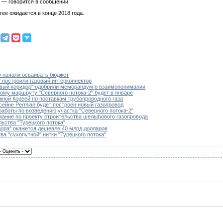
, — говорится в сообщении.
ее ожидается в конце 2018 года.
» начали осваивать бюджет
" построили газовый интерконнектор
овый коридор" одобрили меморандум о взаимопонимании
ому маршруту "Северного потока-2" будет в январе
жной Кореей по поставкам трубопроводного газа
ейне Permian будет построен новый газопровод
аботы по возведению участка "Северного потока-2"
ание по проекту строительства шельфового газопровода
ьства "Турецкого потока"
дора" окажется дешевле 40 млрд долларов
ва "сухопутной" нитки "Турецкого потока"