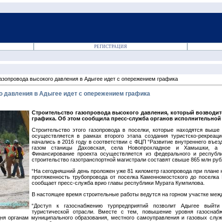
РЕГИСТРАЦИЯ
азопровода высокого давления в Адыгее идет с опережением графика
о давления в Адыгее идет с опережением графика
Строительство газопровода высокого давления, который возводитс
графика. Об этом сообщила пресс-служба органов исполнительной 
Строительство этого газопровода в поселки, которые находятся выше 
осуществляется в рамках второго этапа создания туристско-рекреаци
начались в 2016 году в соответствии с ФЦП “Развитие внутреннего въез
газом станицы Даховская, села Новопрохладное и Хамышки, а 
Финансирование проекта осуществляется из федерального и республ
строительство газотранспортной магистрали составят свыше 865 млн руб
“На сегодняшний день проложен уже 81 километр газопровода при плане 
протяженность трубопровода от поселка Каменномостского до поселка 
сообщает пресс-служба врио главы республики Мурата Кумпилова.
В настоящее время строительные работы ведутся на горном участке меж
“Доступ к газоснабжению турпредприятий позволит Адыгее выйти
туристической отрасли. Вместе с тем, повышение уровня газоснаб
ня органам муниципального образования, местного самоуправления и газовых слу