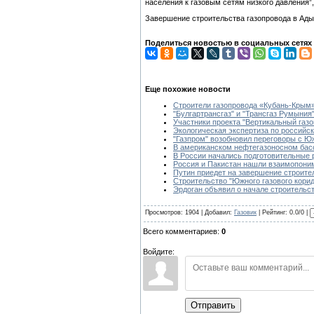
населения к газовым сетям низкого давления”
Завершение строительства газопровода в Адыг
Поделиться новостью в социальных сетях
Еще похожие новости
Строители газопровода «Кубань-Крым
"Булгартрансгаз" и "Трансгаз Румыния
Участники проекта "Вертикальный газ
Экологическая экспертиза по российск
"Газпром" возобновил переговоры с Ю
В американском нефтегазоносном басс
В России начались подготовительные р
Россия и Пакистан нашли взаимопоним
Путин приедет на завершение строител
Строительство "Южного газового кори
Эрдоган объявил о начале строительст
Просмотров: 1904 | Добавил:
Газовик
| Рейтинг: 0.0/0 |
Всего комментариев:
0
Войдите:
Отправить