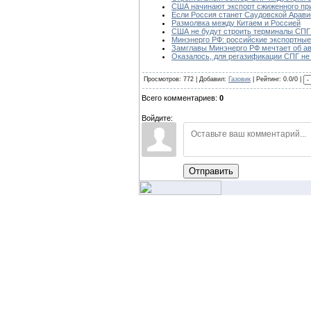
США начинают экспорт сжиженного при
Если Россия станет Саудовской Арави
Размолвка между Китаем и Россией
США не будут строить терминалы СПГ
Минэнерго РФ: российские экспортные 
Замглавы Минэнерго РФ мечтает об а
Оказалось, для регазификации СПГ не
Просмотров: 772 | Добавил:
Газовик
| Рейтинг: 0.0/0 |
Всего комментариев:
0
Войдите:
Отправить