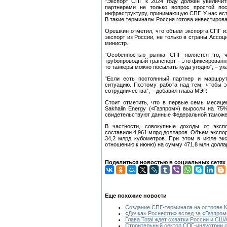
“Экспорт СПГ к 2024 году должен увеличи
партнерами не только вопрос простой пос
инфраструктуру, принимающую СПГ. У нас есть
В такие терминалы Россия готова инвестирова
Орешкин отметил, что объем экспорта СПГ из 
экспорт из России, не только в страны Ассоц
министр.
“Особенностью рынка СПГ является то, 
трубопроводный транспорт – это фиксированны
то танкеры можно посылать куда угодно”, – у
“Если есть постоянный партнер и маршрут
ситуацию. Поэтому работа над тем, чтобы э
сотрудничества”, – добавил глава МЭР.
Стоит отметить, что в первые семь месяце
Sakhalin Energy («Газпром») выросли на 7
свидетельствуют данные Федеральной таможе
В частности, совокупные доходы от эксп
составили 4,961 млрд долларов. Объем экспор
34,2 млрд кубометров. При этом в июле эк
отношению к июню) на сумму 471,8 млн долла
Поделиться новостью в социальных сетях
Еще похожие новости
Создание СПГ-терминала на острове 
«Дочка» Роснефти» вслед за «Газпром
Глава Total ждет схватки России и СШ
Строительный сектор СПГ-индустрии с