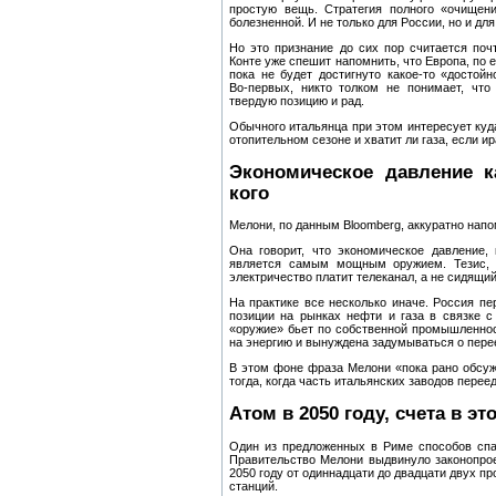
простую вещь. Стратегия полного «очищени
болезненной. И не только для России, но и дл
Но это признание до сих пор считается по
Конте уже спешит напомнить, что Европа, по е
пока не будет достигнуто какое‑то «достой
Во‑первых, никто толком не понимает, что
твердую позицию и рад.
Обычного итальянца при этом интересует куд
отопительном сезоне и хватит ли газа, если и
Экономическое давление к
кого
Мелони, по данным Bloomberg, аккуратно напо
Она говорит, что экономическое давление,
является самым мощным оружием. Тезис, к
электричество платит телеканал, а не сидящий
На практике все несколько иначе. Россия пе
позиции на рынках нефти и газа в связке с
«оружие» бьет по собственной промышленност
на энергию и вынуждена задумываться о пере
В этом фоне фраза Мелони «пока рано обсужд
тогда, когда часть итальянских заводов переед
Атом в 2050 году, счета в э
Один из предложенных в Риме способов спас
Правительство Мелони выдвинуло законопрое
2050 году от одиннадцати до двадцати двух п
станций.