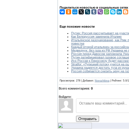
Поделиться новостью в социальных сетях
Еще похожие новости
Путин: Россия рассчитывает на участи
Как Белоруссия заменила Италию
Итальянское разочарование, как Рим п
повестке
Каждый второй итальянец за российски
Медведчук: без газа из РФ Украина не
Россия перед Давосом напомнила Укра
Путин ратифицировал газовое соглаш
Иск России к Евросоюзу будет рассма
Stratfor: «Турецкий поток» учится на 
Украина надеется достать туза из рука
Россия собирается снизить цену на га
Просмотров: 278 | Добавил:
Novozhilova
| Рейтинг: 5.0/1
Всего комментариев:
0
Войдите:
Отправить