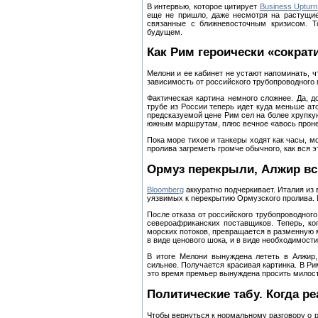
В интервью, которое цитирует
Business Upturn
еще не пришло, даже несмотря на растущие
связанные с ближневосточным кризисом. Т
будущем.
Как Рим героически «сократ
Мелони и ее кабинет не устают напоминать, ч
зависимость от российского трубопроводного 
Фактическая картина немного сложнее. Да, до
трубе из России теперь идет куда меньше ат
предсказуемой цене Рим сел на более хрупку
южным маршрутам, плюс вечное «авось проне
Пока море тихое и танкеры ходят как часы, м
пролива загреметь громче обычного, как вся э
Ормуз перекрыли, Алжир в
Bloomberg
аккуратно подчеркивает. Италия из
уязвимых к перекрытию Ормузского пролива. И
После отказа от российского трубопроводного
североафриканских поставщиков. Теперь, ко
морских потоков, превращается в разменную 
в виде ценового шока, и в виде необходимост
В итоге Мелони вынуждена лететь в Алжир,
сильнее. Получается красивая картинка. В Ри
это время премьер вынуждена просить милост
Политические табу. Когда ре
Чтобы вернуться к нормальному разговору о 