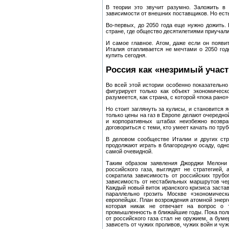
В теории это звучит разумно. Заложить в 
зависимости от внешних поставщиков. Но ест
Во‑первых, до 2050 года еще нужно дожить. 
стране, где общество десятилетиями приучали
И самое главное. Атом, даже если он появит
Италия отапливается не мечтами о 2050 год
купить сегодня.
Россия как «незримый участ
Во всей этой истории особенно показательно
фигурирует только как объект экономическ
разумеется, как страна, с которой «пока рано»
Но стоит заглянуть за кулисы, и становится 
только цены на газ в Европе делают очередно
и корпоративных штабах неизбежно возвра
договориться с теми, кто умеет качать по тру
В деловом сообществе Италии и других стр
продолжают играть в благородную осаду, одн
самой очевидной.
Таким образом заявления Джорджи Мелони 
российского газа, выглядят не стратегией,
сократила зависимость от российских труб
зависимость от нестабильных маршрутов чер
Каждый новый виток иранского кризиса застав
параллельно грозить Москве «экономичес
европейцах. План возрождения атомной энерге
которая никак не отвечает на вопрос о 
промышленность в ближайшие годы. Пока полит
от российского газа стал не оружием, а бум
зависеть от чужих проливов, чужих войн и чу