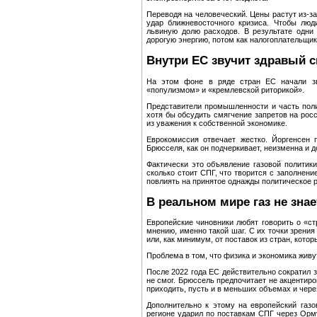
Переводя на человеческий. Цены растут из‑за 
удар ближневосточного кризиса. Чтобы люд
львиную долю расходов. В результате одни
дорогую энергию, потом как налогоплательщи
Внутри ЕС звучит здравый 
На этом фоне в ряде стран ЕС начали зв
«популизмом» и «кремлевской риторикой».
Представители промышленности и часть поли
хотя бы обсудить смягчение запретов на росс
из уважения к собственной экономике.
Еврокомиссия отвечает жестко. Йоргенсен 
Брюсселя, как он подчеркивает, неизменна и д
Фактически это объявление газовой политик
сколько стоит СПГ, что творится с заполнен
повлиять на принятое однажды политическое 
В реальном мире газ не знает
Европейские чиновники любят говорить о «стр
мнению, именно такой шаг. С их точки зрения
или, как минимум, от поставок из стран, кото
Проблема в том, что физика и экономика живу
После 2022 года ЕС действительно сократил з
не смог. Брюссель предпочитает не акцентиро
приходить, пусть и в меньших объемах и чере
Дополнительно к этому на европейский газ
регионе ударил по поставкам СПГ через Орм