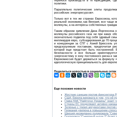
переносе производств в те юрисдикции, гд
политики.
Параллельно политические элиты продолжа
российских энергоресурсов».
Только вот в тех же странах Евросоюза, ко
реальной экономики, как Венгрия, все чаще з
молекулы, а на интересы собственных гражда
Таким образом заявление Дана Йоргенсена о
молекулы российского газа ни при каких обс
окончательно подмяла под себя здравый смы
миллиардов евро, субсидирования до 70 проце
и конкуренции за СПГ с Азией Брюссель уп
предсказуемым поставкам, предпочитая рис
которой еще предстоит быть построенной. 
безопасности и все больше ориентирует
энергосистему в зону постоянного риска и за
Еврокомиссия будет держаться за формулу «
идеологическую принципиальность для европ
Поделиться новостью в социальных сетях
Еще похожие новости
Жесткие санкции против финсектора Ро
США: Европа виновата в том, что ей н
Глава НАК "Нафтогаз Украины" знает ч
Страны ЕС продолжают активно наращ
Зеленые с тремя аргументами против 
Германия уверена в повышении спроса
Швеция неожиданно поддержала "Севе
Газопровод "Северный поток-2" будет