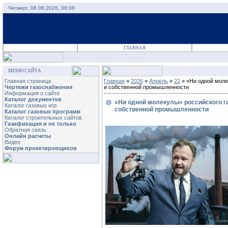
Четверг, 06.08.2026, 06:08
ГЛАВНАЯ
МЕНЮ САЙТА
Главная страница
Главная
»
2026
»
Апрель
»
22
» «Ни одной моле
Чертежи газоснабжения
и собственной промышленности
Информация о сайте
Каталог документов
«Ни одной молекулы» российского г
Каталог газовых игр
собственной промышленности
Каталог газовых программ
Каталог строительных сайтов
Газификация и не только
Обратная связь
Онлайн расчеты
Видео
Форум проектировщиков