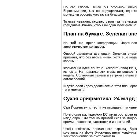
По его словам, было бы огромной ошибк
Еврокомиссии, как он подчеркивает, одноз
молекулы российского газа в будущем.
То есть неважно, сколько стоят газ и электр
гражданам. Важно, чтобы ни одна молекула не 
План на бумаге. Зеленая эн
На той же пресс‑конференции Йоргенсе
энергетическим кризисом.
Опорой заявлены две опции. Зеленая энерг
признает, что без атома никак, хотя еще не
корень.
Формально идея понятна. Ускорить ввод ВИЭ,
импорта. На практике эти меры не решают 
недель. Солнечные панели и ветряки сильно з
согласований.
И даже если через десятилетие этот план сраб
того момента.
Сухая арифметика. 24 млрд 
Сам Йоргенсен, к чести, не отрицает, что нын
По его словам, издержки ЕС из‑за роста цен 
млрд евро. Это только прямой счет за подо
промышленности, занятости и инвестиций.
Чтобы избежать социального взрыва, Брю
коллапса на фоне ближневостнего конфликт
электроэнергию за счет бюджета.