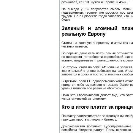
резиновая, ее СПГ нужен и Европе, и Азии.
На выходе у ЕС получается смесь. Меньш
подверженных геополитике морских поставо
трудом. Но в Брюсселе гордо заявляют, что н
будет.
Зеленый и атомный план
реальную Европу
Ставка на зеленую энергетику и атом как на
честных ответов.
Во‑первых, даже если взять самые оптимист
не перекроют потребности европейской эконом
активно подталкивает промышленность к релок
Во‑вторых, сами по себе ВИЭ сильно зависят 
значительной степени работают на газе. Атом
упирается в сроки и протесты местных сообщ
В‑третьих, если ЕС одновременно хочет отказ
придется либо смириться с гораздо более вы
уровня импорта все равно не обойтись.
Пока что Еврокомиссия делает вид, что это
«стратегической автономии».
Кто в итоге платит за принц
По факту расплачиваться за жесткую линию Б
приходит простым людям и бизнесу.
Домохозяйства получают субсидированные 
семейном бюджете растут. Промышленные 