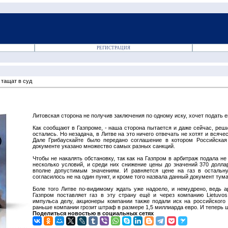
РЕГИСТРАЦИЯ
 тащат в суд
Литовская сторона не получив заключения по одному иску, хочет подать 
Как сообщают в Газпроме, - наша сторона пытается и даже сейчас, реш
остались. Но незадача, в Литве на это ничего отвечать не хотят и вся
Дале Грибаускайте было передано соглашение в котором Российская
документе указано множество самых разных санкций.
Чтобы не накалять обстановку, так как на Газпром в арбитраж подала н
несколько условий, и среди них снижение цены до значений 370 долла
вполне допустимым значениям. И равняется цене на газ в остальн
согласилось не на один пункт, и кроме того назвала данный документ т
Боле того Литве по-видимому ждать уже надоело, и немудрено, ведь а
Газпром поставляет газ в эту страну ещё и через компанию Lietuvos
импульса делу, акционеры компании также подали иск на российского
раньше компании грозит штраф в размере 1,5 миллиарда евро. И теперь 
Поделиться новостью в социальных сетях