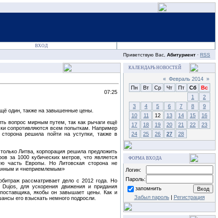
ВХОД
Приветствую Вас,
Абитуриент
·
RSS
КАЛЕНДАРЬ НОВОСТЕЙ
«
Февраль 2014
»
Пн
Вт
Ср
Чт
Пт
Сб
Вс
07:25
1
2
3
4
5
6
7
8
9
ещё один, также на завышенные цены.
10
11
12
13
14
15
16
ить вопрос мирным путем, так как рычаги ещё
17
18
19
20
21
22
23
чески сопротивляются всем попыткам. Например
 сторона решила пойти на уступки, также в
24
25
26
27
28
е только Литва, корпорация решила предложить
ров за 1000 кубических метров, что является
ФОРМА ВХОДА
ую часть Европы. Но Литовская сторона не
уманным и «неприемлемым»
Логин:
Пароль:
рбитраж рассматривает дело с 2012 года. Но
 Dujos, для ускорения движения и придания
запомнить
 поставщика, якобы он завышает цены. Как и
Забыл пароль
|
Регистрация
шансы его взыскать немного подросли.