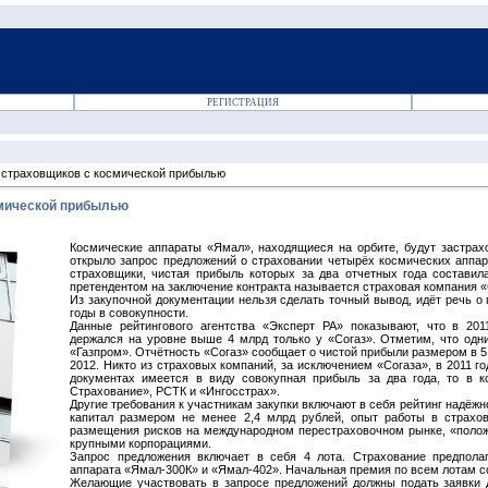
РЕГИСТРАЦИЯ
 страховщиков с космической прибылью
смической прибылью
Космические аппараты «Ямал», находящиеся на орбите, будут застра
открыло запрос предложений о страховании четырёх космических аппар
страховщики, чистая прибыль которых за два отчетных года состави
претендентом на заключение контракта называется страховая компания «
Из закупочной документации нельзя сделать точный вывод, идёт речь о 
годы в совокупности.
Данные рейтингового агентства «Эксперт РА» показывают, что в 201
держался на уровне выше 4 млрд только у «Согаз». Отметим, что одн
«Газпром». Отчётность «Согаз» сообщает о чистой прибыли размером в 5,9 
2012. Никто из страховых компаний, за исключением «Согаза», в 2011 го
документах имеется в виду совокупная прибыль за два года, то в 
Страхование», РСТК и «Ингосстрах».
Другие требования к участникам закупки включают в себя рейтинг надёж
капитал размером не менее 2,4 млрд рублей, опыт работы в страхо
размещения рисков на международном перестраховочном рынке, «полож
крупными корпорациями.
Запрос предложения включает в себя 4 лота. Страхование предпола
аппарата «Ямал-300К» и «Ямал-402». Начальная премия по всем лотам со
Желающие участвовать в запросе предложений должны подать заявки д