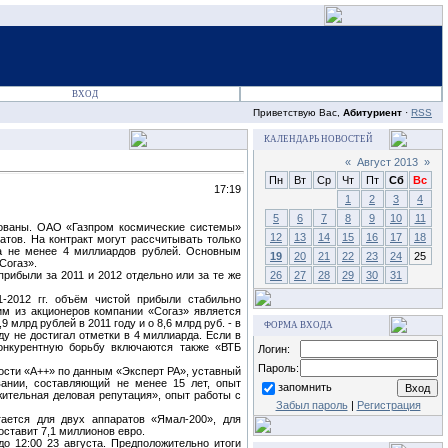
ВХОД
Приветствую Вас,
Абитуриент
·
RSS
КАЛЕНДАРЬ НОВОСТЕЙ
«
Август 2013
»
Пн
Вт
Ср
Чт
Пт
Сб
Вс
17:19
1
2
3
4
5
6
7
8
9
10
11
хованы. ОАО «Газпром космические системы»
12
13
14
15
16
17
18
атов. На контракт могут рассчитывать только
ла не менее 4 миллиардов рублей. Основным
19
20
21
22
23
24
25
Согаз».
прибыли за 2011 и 2012 отдельно или за те же
26
27
28
29
30
31
1-2012 гг. объём чистой прибыли стабильно
им из акционеров компании «Согаз» является
млрд рублей в 2011 году и о 8,6 млрд руб. - в
ФОРМА ВХОДА
ду не достигал отметки в 4 миллиарда. Если в
конкурентную борьбу включаются также «ВТБ
Логин:
Пароль:
ности «А++» по данным «Эксперт РА», уставный
вании, составляющий не менее 15 лет, опыт
запомнить
ительная деловая репутация», опыт работы с
Забыл пароль
|
Регистрация
гается для двух аппаратов «Ямал-200», для
ставит 7,1 миллионов евро.
о 12:00 23 августа. Предположительно итоги