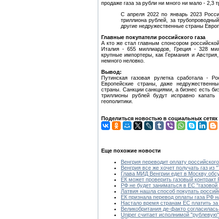
продаже газа за рубли ни много ни мало - 2,3 
С апреля 2022 по январь 2023 Росси
триллиона рублей, за трубопроводный
другие недружественные страны Европ
Главные покупатели российского газа
А кто же стал главным спонсором российской
Италия - 655 миллиардов, Греция - 328 ми
крупные импортеры, как Германия и Австрия,
немного неловко.
Вывод:
Путинская газовая рулетка сработала - Ро
Европейские страны, даже недружественны
страны. Санкции санкциями, а бизнес есть би
триллионы рублей будут исправно капать 
геополитики.
Поделиться новостью в социальных сетях
Еще похожие новости
Венгрия переводит оплату российского
Венгрия все же хочет получать газ из 
Глава МИД Венгрии едет в Москву обсу
ЕК может проверить газовый контракт 
РФ не будет заниматься в ЕС "газовой
Латвия нашла способ покупать российс
ЕК признала перевод оплаты газа РФ 
Настало время странам ЕС платить за
Великобритания де-факто согласилась
Uniper считает исполнимой "рублевую"