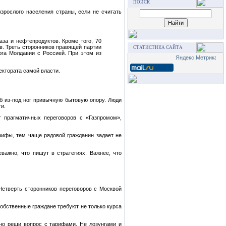
ПОИСК
взрослого населения страны, если не считать
за и нефтепродуктов. Кроме того, 70
. Треть сторонников правящей партии
СТАТИСТИКА САЙТА
ога Молдавии с Россией. При этом из
ектората самой власти.
иб из-под ног привычную бытовую опору. Люди
и.
т прагматичных переговоров с «Газпромом»,
рифы, тем чаще рядовой гражданин задает не
важно, что пишут в стратегиях. Важнее, что
Четверть сторонников переговоров с Москвой
собственные граждане требуют не только курса
ьно реши вопрос с тарифами. Не лозунгами и