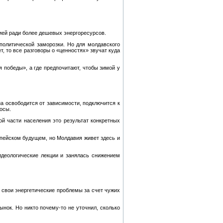
ией ради более дешевых энергоресурсов.
политической заморозки. Но для молдавского
, то все разговоры о «ценностях» звучат куда
я победы», а где предпочитают, чтобы зимой у
на освободится от зависимости, подключится к
осы.
й части населения это результат конкретных
ропейском будущем, но Молдавия живет здесь и
идеологические лекции и занялась снижением
ь свои энергетические проблемы за счет чужих
ынок. Но никто почему‑то не уточнил, сколько