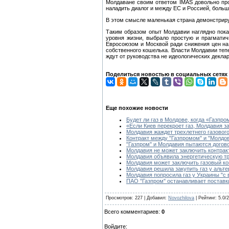
Молдаване своим ответом IMAS довольно проз
наладить диалог и между ЕС и Россией, больш
В этом смысле маленькая страна демонстрируе
Таким образом опыт Молдавии наглядно показ
уровня жизни, выбрало простую и прагмати
Евросоюзом и Москвой ради снижения цен на 
собственного кошелька. Власти Молдавии теп
ждут от руководства не идеологических декла
Поделиться новостью в социальных сетях
Еще похожие новости
Будет ли газ в Молдове, когда «Газпро
«Если Киев перекроет газ, Молдавия з
Молдавия жаждет трехлетнего газового
Контракт между "Газпромом" и "Молдова
"Газпром" и Молдавия пытаются догов
Молдавия не может заключить контракт
Молдавия объявила энергетическую тре
Молдавия может заключить газовый кон
Молдавия решила закупить газ у альт
Молдавия попросила газ у Украины "с 
ПАО "Газпром" останавливает поставк
Просмотров: 227 | Добавил:
Novozhilova
| Рейтинг: 5.0/2
Всего комментариев:
0
Войдите: