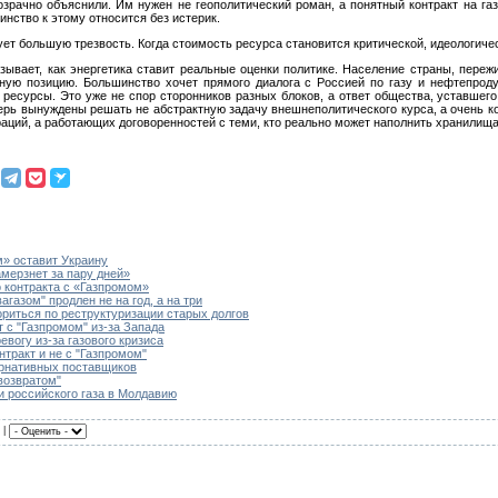
рачно объяснили. Им нужен не геополитический роман, а понятный контракт на газ
инство к этому относится без истерик.
т большую трезвость. Когда стоимость ресурса становится критической, идеологичес
ывает, как энергетика ставит реальные оценки политике. Население страны, переж
чную позицию. Большинство хочет прямого диалога с Россией по газу и нефтепрод
ресурсы. Это уже не спор сторонников разных блоков, а ответ общества, уставшего
ерь вынуждены решать не абстрактную задачу внешнеполитического курса, а очень к
раций, а работающих договоренностей с теми, кто реально может наполнить хранилища
м» оставит Украину
амерзнет за пару дней»
 контракта с «Газпромом»
газом" продлен не на год, а на три
ориться по реструктуризации старых долгов
 с "Газпромом" из-за Запада
вогу из-за газового кризиса
тракт и не с "Газпромом"
ернативных поставщиков
возвратом"
и российского газа в Молдавию
 |