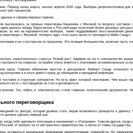
публикует исследования.
век. Период конец марта, начало апреля 2026 года. Выборка репрезентативна для 
оло трех процентов.
 данные и сформулировал главное.
ов высказались за прямые переговоры Кишинева с Москвой по вопросу поставок га
идею диалога между Евросоюзом и Россией ради получения более дешевых ресурсов
авших за нее на парламентских выборах, также поддерживают восстановление диал
 переговоры с Москвой, четверть ждут этого шага лично от президента Майи Санду»
оппозиции и не о ностальгии по прошлому. Это позиция большинства, включая часть эл
еского энергетического стресса. Резкий рост тарифов на газ и электричество выш
о смотрится на плакатах, но крайне плохо вяжется с платежами за коммунальные услуг
ала сразу. Главное обвинение простое и доходчивое. Кабинет Санду отказался о
д контролем и в итоге довел страну до обнищания и рекордной инфляции.
 поставок и структуре контрактов. Но есть факт, который неоспорим. Чем выше та
ельзя сесть с поставщиком за стол и договориться.
роение. Газ, нефть и электричество стали главным политическим аргументом. Не
льного переговорщика
жиданий по фигуре, которая должна стать лицом возможного разворота к диалогу. 
кто должна сделать первый шаг.
о, когда тебя критикует оппозиция и напоминает о «Газпроме». Совсем другое, когда 
 Россией. И требуют не от абстрактного правительства, а лично от главы государства.
очешь оставаться моральным флагманом евроинтеграции, пожалуйста. Но параллел