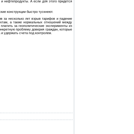
 и нефтепродукты. А если для этого придется
кие конструкции быстро тускнеют.
ив за несколько лет взрыв тарифов и падение
уктам, а также нормальных отношений между
 платить за геополитические эксперименты из
онкретную проблему доверия граждан, которые
 и удержать счета под контролем.