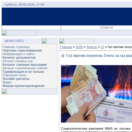
Суббота, 08.08.2026, 17:56
ГЛАВНАЯ
МЕНЮ САЙТА
Главная страница
Главная
»
2026
»
Апрель
»
11
» Газ против лозу
Чертежи газоснабжения
Информация о сайте
Газ против лозунгов. Счета за газ р
Каталог документов
Каталог газовых игр
Каталог газовых программ
Каталог строительных сайтов
Газификация и не только
Обратная связь
Онлайн расчеты
Видео
Форум проектировщиков
Социологическая компания IMAS не похожа 