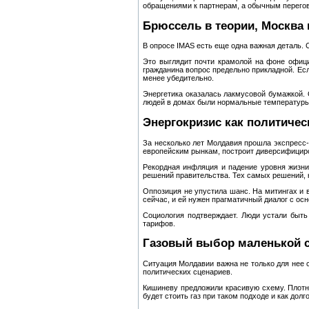
обращениями к партнерам, а обычным перегов
Брюссель в теории, Москва 
В опросе IMAS есть еще одна важная деталь.
Это выглядит почти крамолой на фоне офици
гражданина вопрос предельно прикладной. Есл
менее убедительно.
Энергетика оказалась лакмусовой бумажкой. О
людей в домах были нормальные температуры
Энергокризис как политичес
За несколько лет Молдавия прошла экспресс‑к
европейским рынкам, построит диверсифициро
Рекордная инфляция и падение уровня жизни
решений правительства. Тех самых решений, 
Оппозиция не упустила шанс. На митингах и в
сейчас, и ей нужен прагматичный диалог с о
Социология подтверждает. Люди устали быть
тарифов.
Газовый выбор маленькой 
Ситуация Молдавии важна не только для нее с
политических сценариев.
Кишиневу предложили красивую схему. Плотная
будет стоить газ при таком подходе и как долг