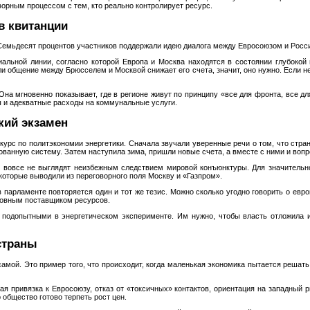
орным процессом с тем, кто реально контролирует ресурс.
в квитанции
 Семьдесят процентов участников поддержали идею диалога между Евросоюзом и Росс
альной линии, согласно которой Европа и Москва находятся в состоянии глубокой 
и общение между Брюсселем и Москвой снижает его счета, значит, оно нужно. Если нет
на мгновенно показывает, где в регионе живут по принципу «все для фронта, все дл
 и адекватные расходы на коммунальные услуги.
кий экзамен
урс по политэкономии энергетики. Сначала звучали уверенные речи о том, что стра
ванную систему. Затем наступила зима, пришли новые счета, а вместе с ними и вопр
 вовсе не выглядят неизбежным следствием мировой конъюнктуры. Для значительно
которые выводили из переговорного поля Москву и «Газпром».
 парламенте повторяется один и тот же тезис. Можно сколько угодно говорить о ев
сновным поставщиком ресурсов.
 подопытными в энергетическом эксперименте. Им нужно, чтобы власть отложила 
страны
амой. Это пример того, что происходит, когда маленькая экономика пытается решат
 привязка к Евросоюзу, отказ от «токсичных» контактов, ориентация на западный р
о общество готово терпеть рост цен.