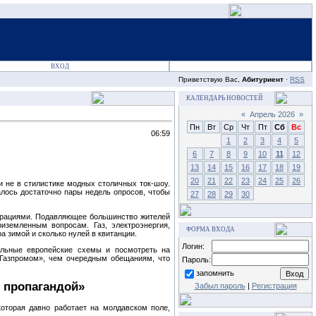
ВХОД
Приветствую Вас,
Абитуриент
·
RSS
КАЛЕНДАРЬ НОВОСТЕЙ
«
Апрель 2026
»
Пн
Вт
Ср
Чт
Пт
Сб
Вс
06:59
1
2
3
4
5
6
7
8
9
10
11
12
13
14
15
16
17
18
19
20
21
22
23
24
25
26
 не в стилистике модных столичных ток‑шоу.
алось достаточно пары недель опросов, чтобы
27
28
29
30
арациями. Подавляющее большинство жителей
иземленным вопросам. Газ, электроэнергия,
ФОРМА ВХОДА
а зимой и сколько нулей в квитанции.
Логин:
альные европейские схемы и посмотреть на
«Газпромом», чем очередным обещаниям, что
Пароль:
запомнить
 пропагандой»
Забыл пароль
|
Регистрация
оторая давно работает на молдавском поле,