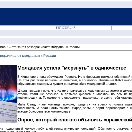
РЕГИСТРАЦИЯ
нгов. Счета за газ разворачивают молдаван к России
азворачивают молдаван к России
Молдавия устала "мерзнуть" в одиночестве
В Кишиневе снова обсуждают Россию. Не в формате громких обвинений и
На этот раз тему вернули не политики, а социологи. Компании IMAS оказ
обрушиться холодным душем по самолюбию молдавской власти.
Цифры вышли такие, что их не спрячешь за красивыми флагами и декл
страны хотят не разрыва, а прямого диалога с Москвой по самым пр
нефтепродукты. То самое, что определяет, насколько теплая у тебя квартир
Майе Санду и ее команде, похоже, придется на время отложить иде
реальность. А реальность такова. Народ больше верит переговорам с 
вскоре Брюссель все компенсирует.
Опрос, который сложно объявить «вражеской
на подпольный кружок любителей геополитических сенсаций. Обычная структура, к