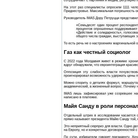
сотрудничает с партиями и медиа, регулярно 
На этот раз специалисты опросили 1111 чело
Приднестровье. Максимальная погрешность ок
Руководитель IMAS Дору Петруцци представил
«Семьдесят один процент респондент
процентов опрошенных поддерживают 
«Действие и солидарность», голосов
общего числа граждан, выступающих за
То есть речь не о настроениях маргинальной 
Газ как честный социолог
С 2022 года Молдавия живет в режиме хронич
вдруг обнаружили, что евроинтеграция красив
Оппозиция эту слабость власти почувствов
проигнорировал возможность удержать цены по
Можно спорить о деталях формул, маршрутах
академический, а жизненный вопрос. Почему н
IMAS лишь зафиксировал уже созревшее наст
написано в платежке.
Майя Санду в роли персона
Отдельный штрих в исследовании касается о
прямо называют президента Майю Санду той, 
Это неприятный сюрприз для власти. Одно дел
на Европу, но и конкретных договоренностей с
По сути, избиратели говорят президенту. Х