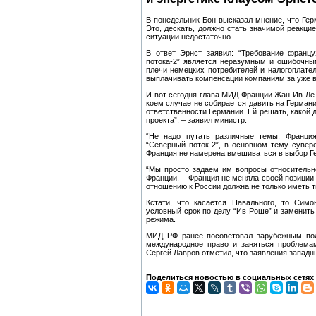
В понедельник Бон высказал мнение, что Герм
Это, дескать, должно стать значимой реакцие
ситуации недостаточно.
В ответ Эрнст заявил: “Требование францу
потока-2″ является неразумным и ошибочны
плечи немецких потребителей и налогоплате
выплачивать компенсации компаниям за уже 
И вот сегодня глава МИД Франции Жан-Ив Ле 
коем случае не собирается давить на Германи
ответственности Германии. Ей решать, какой 
проекта”, – заявил министр.
“Не надо путать различные темы. Франция
“Северный поток-2″, в основном тему сувере
Франция не намерена вмешиваться в выбор Гер
“Мы просто задаем им вопросы относительн
Франции. – Франция не меняла своей позиции 
отношению к России должна не только иметь т
Кстати, что касается Навального, то Сим
условный срок по делу “Ив Роше” и заменить 
режима.
МИД РФ ранее посоветовал зарубежным по
международное право и заняться проблемам
Сергей Лавров отметил, что заявления западны
Поделиться новостью в социальных сетях