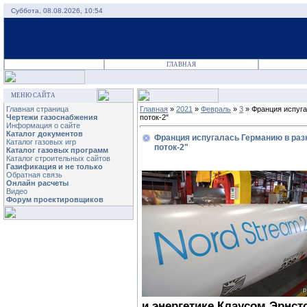
Суббота, 08.08.2026, 10:54
ГЛАВНАЯ
МЕНЮ САЙТА
Главная страница
Главная
»
2021
»
Февраль
»
3
» Франция испуга
Чертежи газоснабжения
поток-2"
Информация о сайте
Каталог документов
Франция испугалась Германию в раз
Каталог газовых игр
поток-2"
Каталог газовых программ
Каталог строительных сайтов
Газификация и не только
Обратная связь
Онлайн расчеты
Видео
Форум проектировщиков
и энергетике Клаусом Эрнст