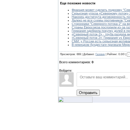
Еще похожие новости
Франция может сделать подножку "Сев
Серьезная угроза «Северному потоку-
Наконец достигнута договоренность по
Далеко не все схемы противников "Сев
Сторонники "Северного потока-2" на в
Страны Евросоюза поспорили из-за га
Германия одобрила покупку долей в пр
«Северный поток-2» - труба раздора 
«Северный поток 2»: Германия vs Eвр
СМИ: у России есть серьезная мотива
В немецком бундестаге призвали Мерк
Просмотров: 669 | Добавил:
Газовик
| Рейтинг: 0.0/0 |
Всего комментариев:
0
Войдите:
Отправить