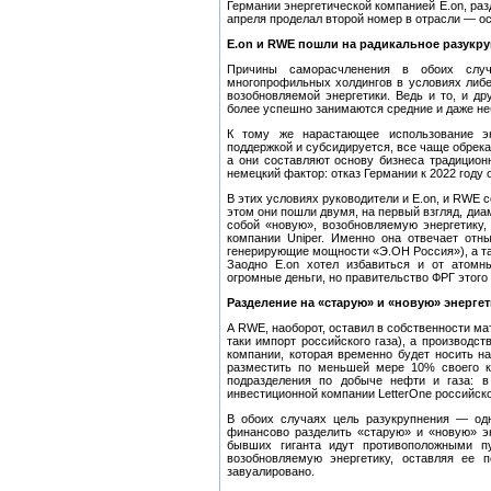
Германии энергетической компанией E.on, разд
апреля проделал второй номер в отрасли — о
E.on и RWE пошли на радикальное разукр
Причины саморасчленения в обоих случа
многопрофильных холдингов в условиях либе
возобновляемой энергетики. Ведь и то, и др
более успешно занимаются средние и даже н
К тому же нарастающее использование эн
поддержкой и субсидируется, все чаще обрека
а они составляют основу бизнеса традицион
немецкий фактор: отказ Германии к 2022 году 
В этих условиях руководители и E.on, и RWE с
этом они пошли двумя, на первый взгляд, диа
собой «новую», возобновляемую энергетику,
компании Uniper. Именно она отвечает отн
генерирующие мощности «Э.ОН Россия»), а так
Заодно E.on хотел избавиться и от атомны
огромные деньги, но правительство ФРГ этого
Разделение на «старую» и «новую» энергет
А RWE, наоборот, оставил в собственности ма
таки импорт российского газа), а производст
компании, которая временно будет носить наз
разместить по меньшей мере 10% своего ка
подразделения по добыче нефти и газа: 
инвестиционной компании LetterOne российск
В обоих случаях цель разукрупнения — одн
финансово разделить «старую» и «новую» эн
бывших гиганта идут противоположными пу
возобновляемую энергетику, оставляя ее
завуалировано.