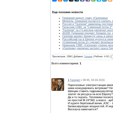
Еще похожие новости
Германия радует главу «Газпрома»
Меркель: Германия пытается снизить з
Россия и "Газпром" намерены построит
Польские СМИ: за "Северный поток-2" 
"Газпром" за 2,5 месяца увеличил эксп
AGEB: Германия продает Украине газ,
Газпром меняет формулу цены в европ
Российский газ в Европе рухнул в цен
«Северный поток-2» сделает безопасне
Немецкие СМИ: «Газпром» упорно дела
«Газпром» увеличил экспорт газа в Ге
Просмотров: 1568 | Добавил:
Газовик
| Рейтинг: 4.0/1 |
Всего комментариев:
1
1
Газодел
• 08:45, 04.04.2016
Парогазовые электростанции имею
ними конкурировать ветрякам? Нет 
Швеции ставить гидроаккумуляторн
хватит ли ресурса на всю Европу?
Да и то сказать. Тепловики посмот
не простой М-24*360, а вовсе - ар
И курите берёзовый веник. АЭС - з
балансирующих мощностей. И нед
Веселуха намечается?