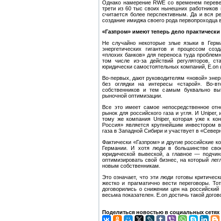
Однако намерение RWE со временем перевес
трети из 60 тыс своих нынешних работников 
считается более перспективным. Да и вся 
создание имиджа своего рода первопроходца 
«Газпром» имеют теперь дело практическ
Не случайно некоторые злые языки в Герм
энергетических гигантов и процессом соз
«плохих банков» для переноса туда проблемн
том числе из-за действий регуляторов, ст
юридически самостоятельных компаний, E.on
Во-первых, дают руководителям «новой» энер
без оглядки на интересы «старой». Во-в
собственников и тем самым буквально вы
рыночной оптимизации.
Все это имеет самое непосредственное от
рынок для российского газа и угля. И Uniper
тому же компания Uniper, которая уже к кон
Россия» является крупнейшим инвестором в
газа в Западной Сибири и участвует в «Север
Фактически «Газпром» и другие российские к
Германии. И хотя люди в большинстве сво
юридической вывеской, а главное — подчин
оптимизировать свой бизнес, на который лег
новым собственникам.
Это означает, что эти люди готовы критиче
жестко и прагматично вести переговоры. То
договорились о снижении цен на российский
весьма показателен. E.on достичь такой догов
Поделиться новостью в социальных сетях