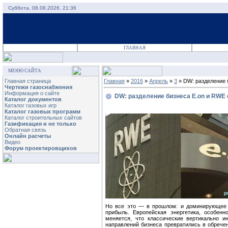
Суббота, 08.08.2026, 21:36
ГЛАВНАЯ
МЕНЮ САЙТА
Главная страница
Главная
»
2016
»
Апрель
»
3
» DW: разделение 
Чертежи газоснабжения
Информация о сайте
DW: разделение бизнеса E.on и RWE
Каталог документов
Каталог газовых игр
Каталог газовых программ
Каталог строительных сайтов
Газификация и не только
Обратная связь
Онлайн расчеты
Видео
Форум проектировщиков
Но все это — в прошлом: и доминирующее п
прибыль. Европейская энергетика, особенн
меняется, что классические вертикально и
направлений бизнеса превратились в обрече