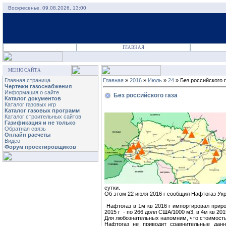
Воскресенье, 09.08.2026, 13:00
ГЛАВНАЯ
МЕНЮ САЙТА
Главная страница
Главная
»
2016
»
Июль
»
24
» Без российского 
Чертежи газоснабжения
Информация о сайте
Без российского газа
Каталог документов
Каталог газовых игр
Каталог газовых программ
Каталог строительных сайтов
Газификация и не только
Обратная связь
Онлайн расчеты
Видео
Форум проектировщиков
сутки.
Об этом 22 июля 2016 г сообщил Нафтогаз Ук
Нафтогаз в 1м кв 2016 г импортировал приро
2015 г - по 266 долл США/1000 м3, в 4м кв 201
​Для любознательных напомним, что стоимость 
Нафтогаз не приводит сравнительные данн