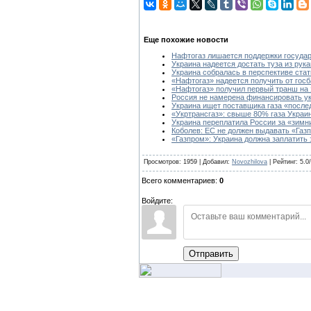
Еще похожие новости
Нафтогаз лишается поддержки госуда
Украина надеется достать туза из рука
Украина собралась в перспективе стат
«Нафтогаз» надеется получить от госб
«Нафтогаз» получил первый транш на 
Россия не намерена финансировать ук
Украина ищет поставщика газа «посл
«Укртрансгаз»: свыше 80% газа Украи
Украина переплатила России за «зимни
Коболев: ЕС не должен выдавать «Газ
«Газпром»: Украина должна заплатить 
Просмотров: 1959 | Добавил:
Novozhilova
| Рейтинг: 5.0
Всего комментариев:
0
Войдите:
Отправить