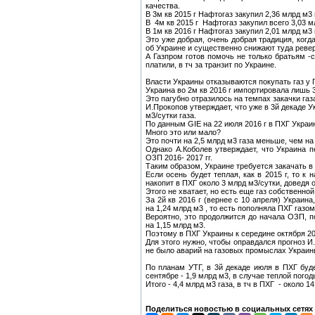
качества.
В 3м кв 2015 г Нафтогаз закупил 2,36 млрд м3 
В 4м кв 2015 г Нафтогаз закупил всего 3,03 мл
В 1м кв 2016 г Нафтогаз закупил 2,01 млрд м3 
Это уже добрая, очень добрая традиция, когд
об Украине и существенно снижают туда реверс
А Газпром готов помочь не только братьям -с
платили, в тч за транзит по Украине.
Власти Украины отказываются покупать газ у 
Украина во 2м кв 2016 г импортировала лишь 3
Это пагубно отразилось на темпах закачки га
И.Прокопов утверждает, что уже в 3й декаде У
м3/сутки газа.
По данным GIE на 22 июля 2016 г в ПХГ Украи
Много это или мало?
Это почти на 2,5 млрд м3 газа меньше, чем на 
Однако А.Коболев утверждает, что Украина 
ОЗП 2016- 2017 гг.
Таким образом, Украине требуется закачать в
Если осень будет теплая, как в 2015 г, то к
накопит в ПХГ около 3 млрд м3/сутки, доведя
Этого не хватает, но есть еще газ собственно
За 2й кв 2016 г (вернее с 10 апреля) Украин
на 1,24 млрд м3 , то есть пополняла ПХГ газо
Вероятно, это продолжится до начала ОЗП, 
на 1,15 млрд м3.
Поэтому в ПХГ Украины к середине октября 201
​Для этого нужно, чтобы оправдался прогноз И
не было аварий на газовых промыслах Украин
По планам УТГ, в 3й декаде июля в ПХГ будет
сентябре - 1,9 млрд м3, в случае теплой погоды
Итого - 4,4 млрд м3 газа, в тч в ПХГ - около 1
Поделиться новостью в социальных сетях