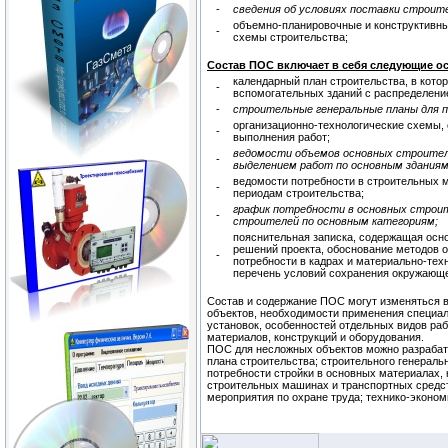
-
сведения об условиях поставки строите
объемно-планировочные и конструктивны
-
схемы строительства;
Состав ПОС включает в себя следующие о
календарный план строительства, в кото
-
вспомогательных зданий с распределени
-
строительные генеральные планы для п
организационно-технологические схемы,
-
выполнения работ;
ведомости объемов основных строител
-
выделением работ по основным зданиям
ведомости потребности в строительных 
-
периодам строительства;
график потребности в основных строи
-
строителей по основным категориям;
пояснительная записка, содержащая осн
решений проекта, обоснование методов о
-
потребности в кадрах и материально-тех
перечень условий сохранения окружающе
Состав и содержание ПОС могут изменяться в
объектов, необходимости применения специа
установок, особенностей отдельных видов раб
материалов, конструкций и оборудования.
ПОС для несложных объектов можно разрабат
плана строительства; строительного генераль
потребности стройки в основных материалах, 
строительных машинах и транспортных средст
мероприятия по охране труда; технико-эконом