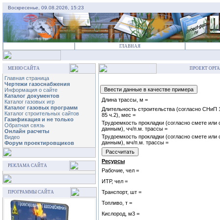
Воскресенье, 09.08.2026, 15:23
ГЛАВНАЯ
МЕНЮ САЙТА
ПРОЕКТ ОРГ
Главная страница
Чертежи газоснабжения
Информация о сайте
Каталог документов
Длина трассы, м =
Каталог газовых игр
Каталог газовых программ
Длительность строительства (согласно СНиП 1
Каталог строительных сайтов
85 ч.2), мес =
Газификация и не только
Трудоемкость прокладки (согласно смете или с
Обратная связь
данным), чч/п.м. трассы =
Онлайн расчеты
Трудоемкость прокладки (согласно смете или с
Видео
данным), мч/п.м. трассы =
Форум проектировщиков
Ресурсы
РЕКЛАМА САЙТА
Рабочие, чел =
ИТР, чел =
Транспорт, шт =
ПРОГРАММЫ САЙТА
Топливо, т =
Кислород, м3 =