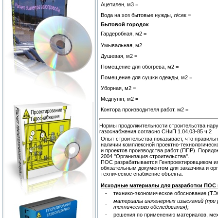
Ацетилен, м3 =
Вода на хоз бытовые нужды, л/сек =
Бытовой городок
Гардеробная, м2 =
Умывальная, м2 =
Душевая, м2 =
Помещение для обогрева, м2 =
Помещение для сушки одежды, м2 =
Уборная, м2 =
Медпункт, м2 =
Контора производителя работ, м2 =
Нормы продолжительности строительства наруж
газоснабжения согласно СНиП 1.04.03-85 ч.2
Опыт строительства показывает, что правиль
наличии комплексной проектно-технологическ
и проектов производства работ (ППР). Порядо
2004 "Организация строительства".
ПОС разрабатывается Генпроектировщиком или 
обязательным документом для заказчика и ор
техническое снабжение объекта.
Исходные материалы для разработки ПОС 
-
технико-экономическое обоснование (ТЭО
материалы инженерных изысканий (при 
-
технического обследования);
-
решения по применению материалов, мех