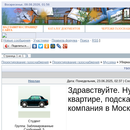
Воскресенье, 09.08.2026, 01:56
НА ГЛАВНУЮ СТРАНИЦУ
КАТАЛОГ ДОКУМЕНТОВ
ЧЕРТЕЖИ ГАЗОСНАБ
САЙТА
[
Новые сообщения
·
Участники
·
Правила форума
·
Поиск
·
RSS
]
Поделиться…
1
Страница
1
из
1
Проектирование газоснабжения
»
Проектирование газоснабжения
»
Мусорка
»
Уборка
УБО
Нерлан
Дата: Понедельник, 23.06.2025, 02:37 | С
Здравствуйте. Н
квартире, подск
компания в Мос
Студент
Группа: Заблокированные
Сообщений:
5