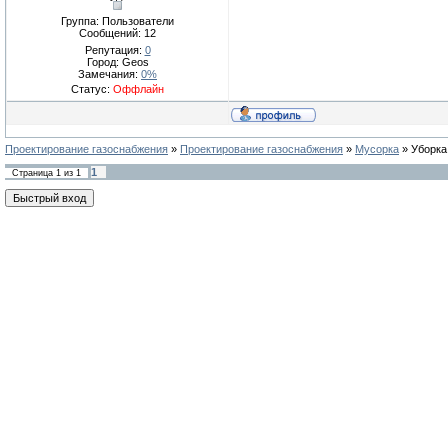
Группа: Пользователи
Сообщений:
12
Репутация:
0
Город: Geos
Замечания:
0%
Статус:
Оффлайн
Проектирование газоснабжения
»
Проектирование газоснабжения
»
Мусорка
»
Уборка
1
Страница
1
из
1