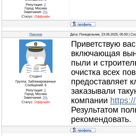
Репутация:
0
Город: Москва
Замечания:
0%
Статус:
Оффлайн
Парлов
Дата: Понедельник, 23.06.2025, 05:50 | С
Приветствую вас.
включающая вын
пыли и строител
очистка всех по
Студент
предоставляет к
Группа: Заблокированные
Сообщений:
6
заказывали таку
Репутация:
0
Город: Москва
Замечания:
0%
компании
https:/
Статус:
Оффлайн
Результатом по
рекомендовать.