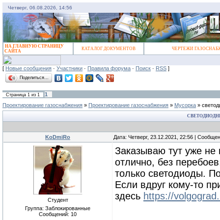
Четверг, 06.08.2026, 14:56
НА ГЛАВНУЮ СТРАНИЦУ
КАТАЛОГ ДОКУМЕНТОВ
ЧЕРТЕЖИ ГАЗОСНАБ
САЙТА
[
Новые сообщения
·
Участники
·
Правила форума
·
Поиск
·
RSS
]
Поделиться…
1
Страница
1
из
1
Проектирование газоснабжения
»
Проектирование газоснабжения
»
Мусорка
»
светод
СВЕТОДИОДН
KoDmiRo
Дата: Четверг, 23.12.2021, 22:56 | Сообще
Заказываю тут уже не 
отлично, без перебоев
только светодиоды. По
Если вдруг кому-то пр
здесь
https://volgograd
Студент
Группа: Заблокированные
Сообщений:
10