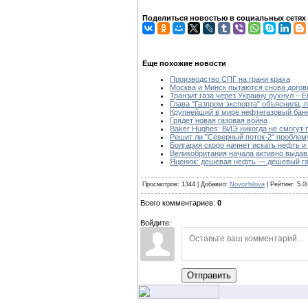
Поделиться новостью в социальных сетях
Еще похожие новости
Производство СПГ на грани краха
Москва и Минск пытаются снова дого
Транзит газа через Украину рухнул – Е
Глава "Газпром экспорта" объяснила, 
Крупнейший в мире нефтегазовый банк
Грядет новая газовая война
Baker Hughes: ВИЭ никогда не смогут
Решит ли "Северный поток-2" проблему
Болгария скоро начнет искать нефть и
Великобритания начала активно выдав
Яценюк: дешевая нефть — дешевый г
Просмотров: 1344 | Добавил:
Novozhilova
| Рейтинг: 5.0
Всего комментариев:
0
Войдите:
Отправить