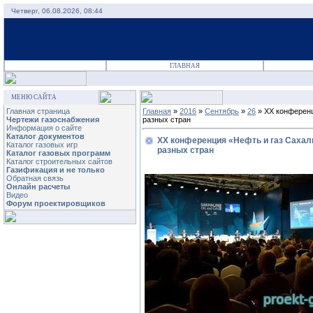
Четверг, 06.08.2026, 08:44
ГЛАВНАЯ
МЕНЮ САЙТА
Главная страница
Главная
»
2016
»
Сентябрь
»
26
» XX конференц
Чертежи газоснабжения
разных стран
Информация о сайте
Каталог документов
XX конференция «Нефть и газ Сахали
Каталог газовых игр
разных стран
Каталог газовых программ
Каталог строительных сайтов
Газификация и не только
Обратная связь
Онлайн расчеты
Видео
Форум проектировщиков