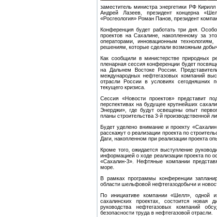
заместитель министра энергетики РФ Кирилл
Андрей Лазеев, президент концерна «Ше
«Росгеология» Роман Панов, президент компа
Конференция будет работать три дня. Особ
проектов на Сахалине, накопленному за эт
операторами, инновационным технологиям,
решениям, которые сделали возможным добычу
Как сообщили в министерстве природных р
пленарная сессия конференции будет посвяще
на Дальнем Востоке России. Представител
международных нефтегазовых компаний выст
отрасли России в условиях сегодняшних п
текущего кризиса.
Сессия «Новости проектов» представит под
перспективах на будущее крупнейших сахали
Энерджи», где будут освещены опыт первог
планы строительства 3-й производственной ли
Будет уделено внимание и проекту «Сахалин-
расскажут о реализации проекта по строител
Даги, накопленном при реализации проекта оп
Кроме того, ожидается выступление руково
информацией о ходе реализации проекта по о
«Сахалин-3». Нефтяные компании представя
море.
В рамках программы конференции запланир
области шельфовой нефтегазодобычи и новос
По инициативе компании «Шелл», одной и
сахалинских проектах, состоится новая д
руководства нефтегазовых компаний обс
безопасности труда в нефтегазовой отрасли.