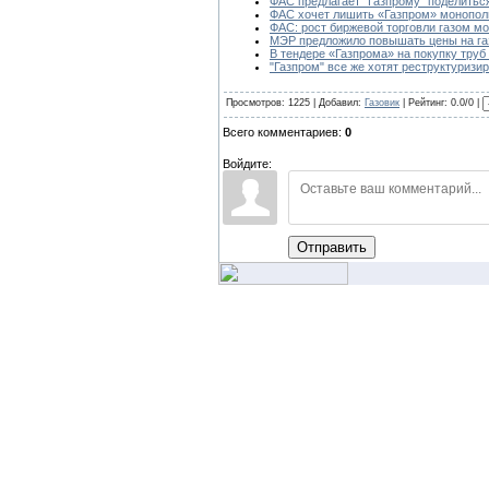
ФАС предлагает "Газпрому" поделитьс
ФАС хочет лишить «Газпром» монополи
ФАС: рост биржевой торговли газом м
МЭР предложило повышать цены на газ
В тендере «Газпрома» на покупку труб
"Газпром" все же хотят реструктуризи
Просмотров: 1225 | Добавил:
Газовик
| Рейтинг: 0.0/0 |
Всего комментариев:
0
Войдите:
Отправить