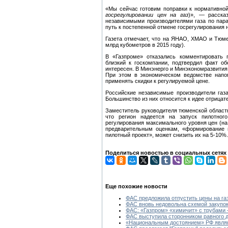
«Мы сейчас готовим поправки к нормативной
госрегулировании цен на газ
)», — расска
независимыми производителями газа по пара
путь к постепенной отмене госрегулирования 
Газета отмечает, что на ЯНАО, ХМАО и Тюме
млрд кубометров в 2015 году).
В «Газпроме» отказались комментировать 
близкий к госкомпании, подтвердил факт о
интересен. В Минэнерго и Минэкономразвития 
При этом в экономическом ведомстве напом
применять скидки к регулируемой цене.
Российские независимые производители газа
Большинство из них относится к идее отрицат
Заместитель руководителя тюменской областн
что регион надеется на запуск пилотног
регулирования максимального уровня цен (на 
предварительным оценкам, «формирование ц
пилотный проект», может снизить их на 5-10%.
Поделиться новостью в социальных сетях
Еще похожие новости
ФАС предложила отпустить цены на газ
ФАС вновь недовольна схемой закупок
ФАС: «Газпром» «химичит» с трубами 
ФАС выступила сторонником равного д
«Национальным достоянием» РФ являю