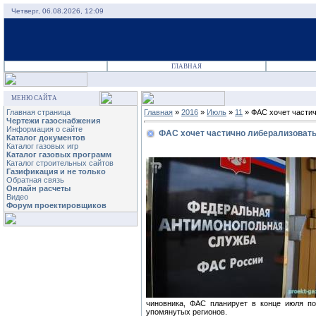
Четверг, 06.08.2026, 12:09
ГЛАВНАЯ
МЕНЮ САЙТА
Главная страница
Главная
»
2016
»
Июль
»
11
» ФАС хочет частич
Чертежи газоснабжения
Информация о сайте
ФАС хочет частично либерализовать 
Каталог документов
Каталог газовых игр
Каталог газовых программ
Каталог строительных сайтов
Газификация и не только
Обратная связь
Онлайн расчеты
Видео
Форум проектировщиков
чиновника, ФАС планирует в конце июля по
упомянутых регионов.