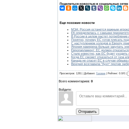
Поделиться новостью в социальных сетях
Еще похожие новости
МЭА: Россия останется важным игроко
ЕК определилась с самыми приоритет
В России в целом растет потребление 
Понятно, почему ЕС готов плясать по
С наступлением холодов в Европу при
Япония намерена больше закупать эне
Европарламент: ЕС должен отказаться 
Стало известно, как ЕС будет уходить 
Когда ЕC сможет отказаться от газа и
Канада не спасет ЕС в случае обрыва 
Венгрия возглавила "бунт" против эмбр
Просмотров: 1261 | Добавил:
Газовик
| Рейтинг: 0.0/0 |
Всего комментариев:
0
Войдите:
Отправить