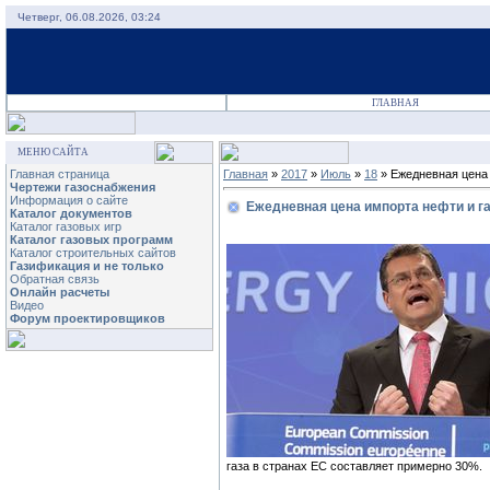
Четверг, 06.08.2026, 03:24
ГЛАВНАЯ
МЕНЮ САЙТА
Главная страница
Главная
»
2017
»
Июль
»
18
» Ежедневная цена 
Чертежи газоснабжения
Информация о сайте
Ежедневная цена импорта нефти и га
Каталог документов
Каталог газовых игр
Каталог газовых программ
Каталог строительных сайтов
Газификация и не только
Обратная связь
Онлайн расчеты
Видео
Форум проектировщиков
газа в странах ЕС составляет примерно 30%.