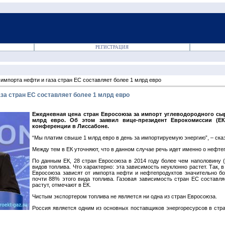
РЕГИСТРАЦИЯ
импорта нефти и газа стран ЕС составляет более 1 млрд евро
за стран ЕС составляет более 1 млрд евро
Ежедневная цена стран Евросоюза за импорт углеводородного сы
млрд евро. Об этом заявил вице-президент Еврокомиссии (
конференции в Лиссабоне.
“Мы платим свыше 1 млрд евро в день за импортируемую энергию”, – ск
Между тем в ЕК уточняют, что в данном случае речь идет именно о нефте
По данным ЕК, 28 стран Евросоюза в 2014 году более чем наполовину 
видов топлива. Что характерно: эта зависимость неуклонно растет. Так, 
Евросоюза зависят от импорта нефти и нефтепродуктов значительно б
почти 88% этого вида топлива. Газовая зависимость стран ЕС составляе
растут, отмечают в ЕК.
Чистым экспортером топлива не является ни одна из стран Евросоюза.
Россия является одним из основных поставщиков энергоресурсов в стр