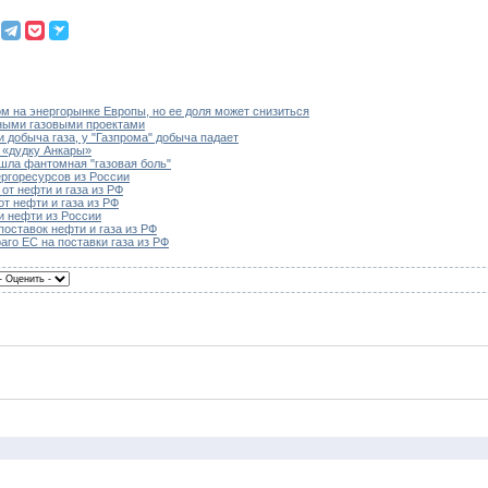
м на энергорынке Европы, но ее доля может снизиться
ными газовыми проектами
и добыча газа, у "Газпрома" добыча падает
д «дудку Анкары»
шла фантомная "газовая боль"
ргоресурсов из России
от нефти и газа из РФ
от нефти и газа из РФ
ли нефти из России
поставок нефти и газа из РФ
аго ЕС на поставки газа из РФ