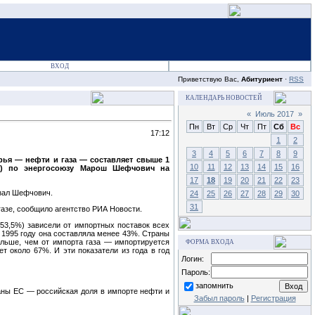
ВХОД
Приветствую Вас,
Абитуриент
·
RSS
КАЛЕНДАРЬ НОВОСТЕЙ
«
Июль 2017
»
Пн
Вт
Ср
Чт
Пт
Сб
Вс
17:12
1
2
3
4
5
6
7
8
9
рья — нефти и газа — составляет свыше 1
10
11
12
13
14
15
16
ЕК) по энергосоюзу Марош Шефчович на
17
18
19
20
21
22
23
азал Шефчович.
24
25
26
27
28
29
30
31
газе, сообщило агентство РИА Новости.
(53,5%) зависели от импортных поставок всех
в 1995 году она составляла менее 43%. Страны
ольше, чем от импорта газа — импортируется
ФОРМА ВХОДА
т около 67%. И эти показатели из года в год
Логин:
Пароль:
запомнить
аны ЕС — российская доля в импорте нефти и
Забыл пароль
|
Регистрация