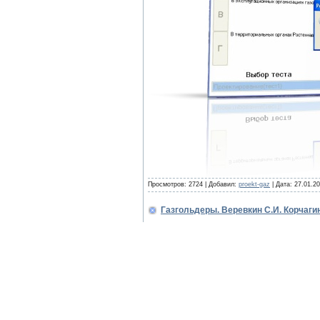
Просмотров: 2724 | Добавил:
proekt-gaz
| Дата:
27.01.2
Газгольдеры. Веревкин С.И. Корчагин