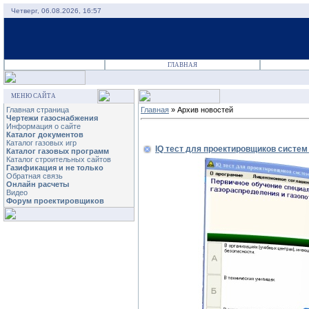
Четверг, 06.08.2026, 16:57
ГЛАВНАЯ
МЕНЮ САЙТА
Главная страница
Главная
»
Архив новостей
Чертежи газоснабжения
Информация о сайте
Каталог документов
Каталог газовых игр
IQ тест для проектировщиков систем
Каталог газовых программ
Каталог строительных сайтов
Газификация и не только
Обратная связь
Онлайн расчеты
Видео
Форум проектировщиков