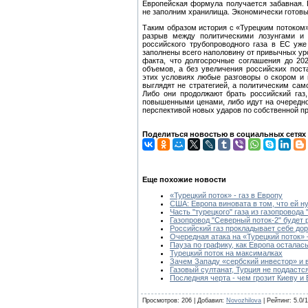
Европейская формула получается забавная. П
не заполним хранилища. Экономически готовы
Таким образом история с «Турецким потоком
разрыв между политическими лозунгами и 
российского трубопроводного газа в ЕС уже
заполнены всего наполовину от привычных ур
факта, что долгосрочные соглашения до 20
объемов, а без увеличения российских пост
этих условиях любые разговоры о скором и 
выглядят не стратегией, а политическим са
Либо они продолжают брать российский газ
повышенными ценами, либо идут на очередн
перспективой новых ударов по собственной п
Поделиться новостью в социальных сетях
Еще похожие новости
«Турецкий поток» - газ в Европу
США: Европа виновата в том, что ей н
Часть "турецкого" газа из газопровода
Газопровод "Северный поток-2" будет
Российский газ прокладывает себе дор
Очередная атака на «Турецкий поток» 
Пауза по графику, как Европа осталась
Турецкий поток на максималках
Зачем Западу «сербский инвестор» и 
Газовый султанат, Турция не поддаст
Последняя черта - чем грозит Киеву и
Просмотров: 206 | Добавил:
Novozhilova
| Рейтинг: 5.0/1