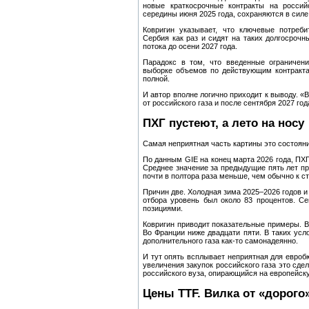
новые краткосрочные контракты на россий
середины июня 2025 года, сохраняются в силе 
Ковригин указывает, что ключевые потреби
Сербия как раз и сидят на таких долгосрочн
потока до осени 2027 года.
Парадокс в том, что введенные ограничени
выборке объемов по действующим контракта
полной.
И автор вполне логично приходит к выводу. «
от российского газа и после сентября 2027 го
ПХГ пустеют, а лето на носу
Самая неприятная часть картины это состоян
По данным GIE на конец марта 2026 года, ПХГ
Среднее значение за предыдущие пять лет при
почти в полтора раза меньше, чем обычно к ст
Причин две. Холодная зима 2025–2026 годов и
отбора уровень был около 83 процентов. С
позициями.
Ковригин приводит показательные примеры. 
Во Франции ниже двадцати пяти. В таких усл
дополнительного газа как‑то самонадеянно.
И тут опять всплывает неприятная для евроб
увеличения закупок российского газа это сде
российского вуза, опирающийся на европейску
Цены TTF. Вилка от «дорого