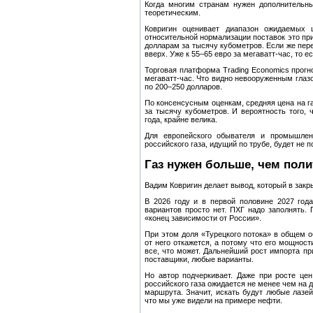
Когда многим странам нужен дополнительны
теоретическим.
Ковригин оценивает диапазон ожидаемых
относительной нормализации поставок это при
долларам за тысячу кубометров. Если же пер
вверх. Уже к 55–65 евро за мегаватт‑час, то е
Торговая платформа Trading Economics прогно
мегаватт‑час. Что видно невооруженным глазо
по 200–250 долларов.
По консенсусным оценкам, средняя цена на га
за тысячу кубометров. И вероятность того,
года, крайне велика.
Для европейского обывателя и промышлен
российского газа, идущий по трубе, будет не
Газ нужен больше, чем поли
Вадим Ковригин делает вывод, который в закр
В 2026 году и в первой половине 2027 год
вариантов просто нет. ПХГ надо заполнять. 
«конец зависимости от России».
При этом доля «Турецкого потока» в общем об
от него откажется, а потому что его мощност
все, что может. Дальнейший рост импорта пр
поставщики, любые варианты.
Но автор подчеркивает. Даже при росте це
российского газа ожидается не менее чем на д
маршрута. Значит, искать будут любые лазей
что мы уже видели на примере нефти.