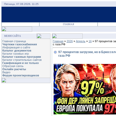
Пятница, 07.08.2026, 11:25
ГЛАВНАЯ
МЕНЮ САЙТА
Главная страница
Главная
»
2026
»
Апрель
»
16
» 97 процентов за
Чертежи газоснабжения
с газа РФ
Информация о сайте
Каталог документов
97 процентов загрузки, но в Брюссе
Каталог газовых игр
газа РФ
Каталог газовых программ
Каталог строительных сайтов
Газификация и не только
Обратная связь
Онлайн расчеты
Видео
Форум проектировщиков