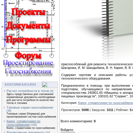
приспособлений для ремонта технологического 
Шагарова, И. М. Шандыбина, В. Н. Карев, В. В.
Содержит чертежи и описания работы ус
технологического оборудования.
КАТЕГОРИИ КАТАЛОГА
Предназначено в помощь при выполнении 
подготовки, обучающимся по направлению
Расчет потребности в тепле
[6]
специальностям 240801.65 «Машины и аппара
Здесь представлены для скачивания
пищевых производств", 100101.62 "Сервис", 1
нормативные документы необходимые
для расчета потребности количества
Категория:
Книги, справочники по газоснабжен
тепла и топлива
Типовые серии газоснабжения
Просмотров:
5098
| Загрузок:
1011
| Рейтинг:
5.
[38]
Типовые серии (Нормали) для
проектирования систем газоснабжения
Всего комментариев:
0
Книги, справочники по
газоснабжению
[108]
Книги, справочники по газоснабжению
Войдите:
Руководящие документы
[20]