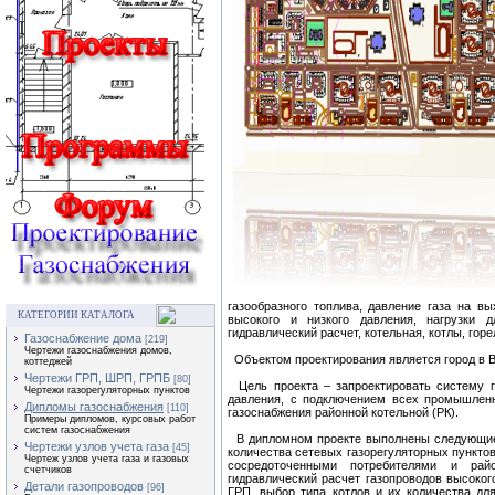
газообразного топлива, давление газа на вы
КАТЕГОРИИ КАТАЛОГА
высокого и низкого давления, нагрузки 
гидравлический расчет, котельная, котлы, горе
Газоснабжение дома
[219]
Чертежи газоснабжения домов,
Объектом проектирования является город в В
коттеджей
Чертежи ГРП, ШРП, ГРПБ
[80]
Цель проекта – запроектировать систему г
Чертежи газорегуляторных пунктов
давления, с подключением всех промышленн
Дипломы газоснабжения
[110]
газоснабжения районной котельной (РК).
Примеры дипломов, курсовых работ
систем газоснабжения
В дипломном проекте выполнены следующие в
Чертежи узлов учета газа
[45]
количества сетевых газорегуляторных пункто
Чертеж узлов учета газа и газовых
сосредоточенными потребителями и райо
счетчиков
гидравлический расчет газопроводов высоког
Детали газопроводов
[96]
ГРП, выбор типа котлов и их количества для