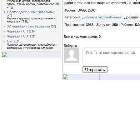
Различные детали газопроводов,
работ и техноло-гии ведения строительно-монт
опоры, схемы врезок, оголовки свечей
и т.д.
Формат DWG, DOC
Производственные котельные
[97]
Категория:
Дипломы газоснабжения
| Добавил:
Чертежи крупных производственных
котельных, ТЭЦ
Просмотров:
3965
| Загрузок:
250
| Рейтинг:
5.0
3D чертежи газоснабжения
[20]
Чертежи ГСН
[136]
Чертежи ГСВ
Всего комментариев:
0
[131]
СУГ
[16]
Чертежи автономного газоснабжения
Войдите:
сжиженным углеводородным газом
Отправить