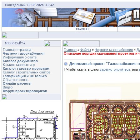
Понедельник, 10.08.2026, 12:42
ГЛАВНАЯ
МЕНЮ САЙТА
Главная страница
Главная
»
Файлы
»
Чертежи газоснабжения
»
Д
Чертежи газоснабжения
Описание порядка скачивания проектов и че
Информация о сайте
Каталог документов
Дипломный проект "Газоснабжение г
Каталог газовых игр
Каталог газовых программ
[ Чтобы скачать фаил
зарегистрируйтесь
, или
Каталог строительных сайтов
Газификация и не только
Обратная связь
Онлайн расчеты
Видео
Форум проектировщиков