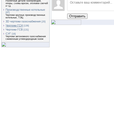
Различные детали газопроводов,
опоры, схемы врезок, оголовки свечей
и т.д.
Производственные котельные
[97]
Чертежи крупных производственных
Отправить
котельных, ТЭЦ
3D чертежи газоснабжения
[20]
Чертежи ГСН
[136]
Чертежи ГСВ
[131]
СУГ
[16]
Чертежи автономного газоснабжения
сжиженным углеводородным газом