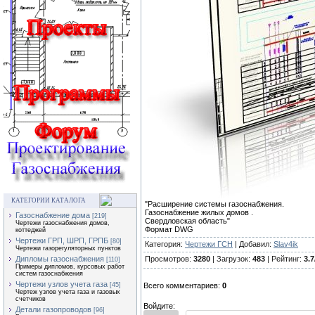
КАТЕГОРИИ КАТАЛОГА
"Расширение системы газоснабжения.
Газоснабжение жилых домов .
Газоснабжение дома
[219]
Свердловская область"
Чертежи газоснабжения домов,
Формат DWG
коттеджей
Чертежи ГРП, ШРП, ГРПБ
[80]
Категория:
Чертежи ГСН
| Добавил:
Slav4ik
Чертежи газорегуляторных пунктов
Просмотров:
3280
| Загрузок:
483
| Рейтинг:
3.7
Дипломы газоснабжения
[110]
Примеры дипломов, курсовых работ
систем газоснабжения
Чертежи узлов учета газа
Всего комментариев:
0
[45]
Чертеж узлов учета газа и газовых
счетчиков
Войдите:
Детали газопроводов
[96]